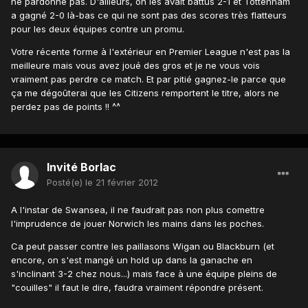
ne pardonne pas. D'ailleurs, on les avait battus 2-1 et Tottenham
a gagné 2-0 là-bas ce qui ne sont pas des scores très flatteurs
pour les deux équipes contre un promu.
Votre récente forme à l'extérieur en Premier League n'est pas la
meilleure mais vous avez joué des gros et je ne vous vois
vraiment pas perdre ce match. Et par pitié gagnez-le parce que
ça me dégoûterai que les Citizens remportent le titre, alors ne
perdez pas de points !! ^^
Invité Borlac
Posté(e)
le 21 février 2012
A l'instar de Swansea, il ne faudrait pas non plus comettre
l'imprudence de jouer Norwich les mains dans les poches.
Ca peut passer contre les paillasons Wigan ou Blackburn (et
encore, on s'est mangé un hold up dans la ganache en
s'inclinant 3-2 chez nous...) mais face à une équipe pleins de
"couilles" il faut le dire, faudra vraiment répondre présent.