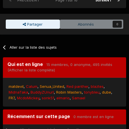
PRÉCÉDENT
Page 1 sur 16
SUIVANT
Partager
Abonnés
0
Aller sur la liste des sujets
Qui est en ligne
15 membres
, 0 anonyme, 495 invités
(Afficher la liste complète)
matdevil
Calum
Senua_United
Red panther
blaztes
MidnaTaka
BuddyZUnurl
Robin Masters
tonybleu
dube
FR7
McdoMickey
sonk51
elmario
Samael
Récemment sur cette page
0 membre est en ligne