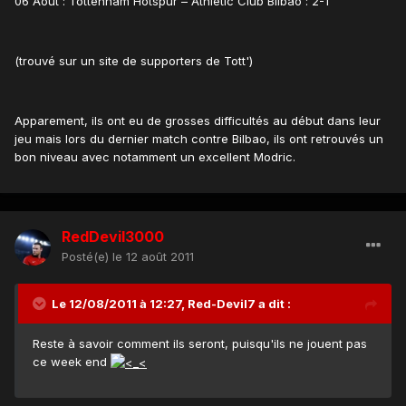
06 Août : Tottenham Hotspur – Athletic Club Bilbao : 2-1
(trouvé sur un site de supporters de Tott')
Apparement, ils ont eu de grosses difficultés au début dans leur
jeu mais lors du dernier match contre Bilbao, ils ont retrouvés un
bon niveau avec notamment un excellent Modric.
RedDevil3000
Posté(e)
le 12 août 2011
Le 12/08/2011 à 12:27, Red-Devil7 a dit :
Reste à savoir comment ils seront, puisqu'ils ne jouent pas
ce week end