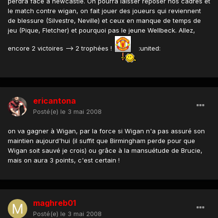
perdra face à newcastle. On pourra laisser reposer nos cadres et
le match contre wigan, on fait jouer des joueurs qui reviennent
de blessure (Silvestre, Neville) et ceux en manque de temps de
jeu (Pique, Fletcher) et pourquoi pas le jeune Wellbeck. Allez,
encore 2 victoires --> 2 trophées !
:united:
ericantona
Posté(e)
le 3 mai 2008
on va gagner à Wigan, par la force si Wigan n'a pas assuré son
maintien aujourd'hui (il suffit que Birmingham perde pour que
Wigan soit sauvé je crois) ou grâce à la mansuétude de Brucie,
mais on aura 3 points, c'est certain !
maghreb01
Posté(e)
le 3 mai 2008