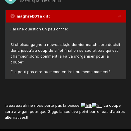
Posté(e)
le 3 mai 2008
maghreb01 a dit :
j'ai une question un peu c***e:
Si chelsea gagne a newcastle,le dernier match sera decisif
donc jusqu'au coup de siflet final on se saurat pas qui est
champion,donc comment la Fa va s'organiser pour la
coupe?
Elle peut pas etre au meme endroit au meme moment?
raaaaaaaah ne nous porte pas la poisse
La coupe
sera a wigan pour que Giggs la souleve point barre, pas d'autres
alternatives!!!