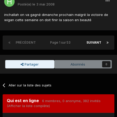
Posté(e)
le 3 mai 2008
inchallah on va gagné dimanche prochain malgré la victoire de
wigan cette semaine on doit finir la saison en beauté
PRÉCÉDENT
Page 1 sur 53
SUIVANT
Partager
Abonnés
0
Aller sur la liste des sujets
Qui est en ligne
6 membres
, 0 anonyme, 382 invités
(Afficher la liste complète)