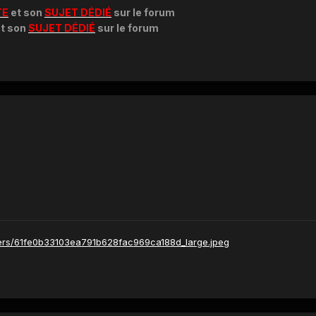
TE
et son
SUJET DÉDIÉ
sur le forum
t son
SUJET DÉDIÉ
sur le forum
apers/61fe0b33103ea791b628fac969ca188d_large.jpeg