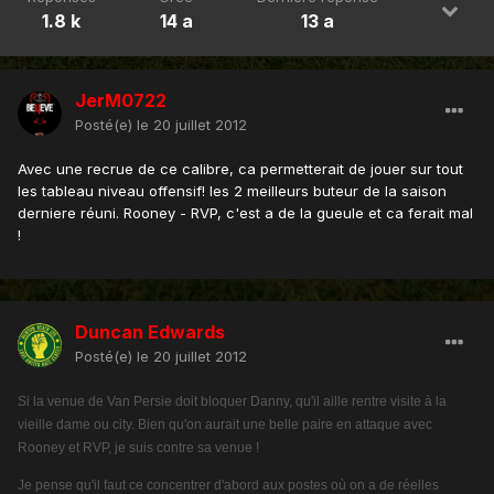
1.8 k
14 a
13 a
JerM0722
Posté(e)
le 20 juillet 2012
Avec une recrue de ce calibre, ca permetterait de jouer sur tout
les tableau niveau offensif! les 2 meilleurs buteur de la saison
derniere réuni. Rooney - RVP, c'est a de la gueule et ca ferait mal
!
Duncan Edwards
Posté(e)
le 20 juillet 2012
Si la venue de Van Persie doit bloquer Danny, qu'il aille rentre visite à la
vieille dame ou city. Bien qu'on aurait une belle paire en attaque avec
Rooney et RVP, je suis contre sa venue !
Je pense qu'il faut ce concentrer d'abord aux postes où on a de réelles