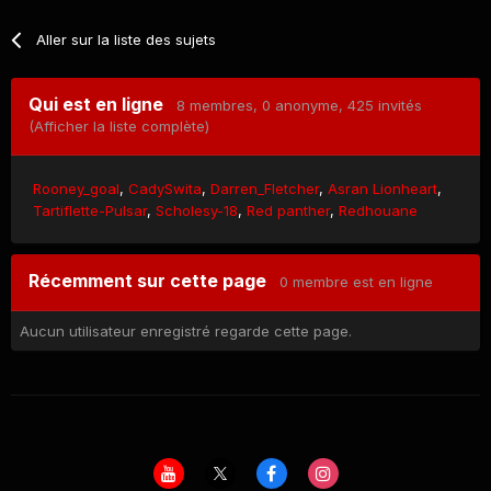
Aller sur la liste des sujets
Qui est en ligne
8 membres
, 0 anonyme, 425 invités
(Afficher la liste complète)
Rooney_goal
CadySwita
Darren_Fletcher
Asran Lionheart
Tartiflette-Pulsar
Scholesy-18
Red panther
Redhouane
Récemment sur cette page
0 membre est en ligne
Aucun utilisateur enregistré regarde cette page.