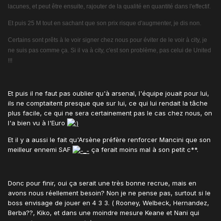
lacunes, et peut être ensuite, rajouter de la qualité en quantité dans l'effectif.
Et puis 25 M tout en sachant que son prix risque d'augmenter, je dis non.
Certains sont prêts à le voir signer chez nous pour éviter de le voir à city, je
ne suis pas comme ça. Si il va à city, c'est son problème, pas celui de United
!!!
Et puis il ne faut pas oublier qu'à arsenal, l'équipe jouait pour lui,
ils ne comptaitent presque que sur lui, ce qui lui rendait la tâche
plus facile, ce qui ne sera certainement pas le cas chez nous, on
l'a bien vu à l'Euro
Et il y a aussi le fait qu'Arsène préfère renforcer Mancini que son
meilleur ennemi SAF
ça ferait moins mal à son petit c**.
Donc pour finir, oui ça serait une très bonne recrue, mais en
avons nous réellement besoin? Non je ne pense pas, surtout si le
boss envisage de jouer en 4 3 3. ( Rooney, Welbeck, Hernandez,
Berba??, Kiko, et dans une moindre mesure Keane et Nani qui