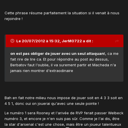
Cette phrase résume parfaitement la situation si il venait à nous
rejoindre !
Le 20/07/2012 à 15:32, JerM0722 a dit :
on est pas obliger de jouer avec un seul attaquan
t, ca me
fait rire de lire ca. Et pour répondre au post au dessus,
Berbatov faut l'oublie, il va surement partir et Macheda n'a
jamais rien montrer d'extraodinaire
Bah en fait notre milieu nous impose de jouer soit en 4 3 3 soit en
4 5 1, donc oui on jouerai qu'avec une seule pointe !
Le numéro 1 sera Rooney et l'arivée de RVP ferait passer Welbeck
numéro 3, et encore je n'en suis pas sûr. Comme je l'ai dis, être
la star d'arsenal c'est une chose, mais être un joueur talentueux