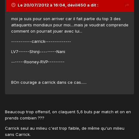
Le 20/07/2012 à 16:04, dévil450 a dit :
moi je suis pour son arriver car il fait partie du top 3 des
attaquants mondiaux pour moi....mais je voudrait comprende
comment on pourrait jouer avec lui...
-----------carrick--------------
LV7------Shinji---------Nani
-------Rooney-RVP---------
BOn courage a carrick dans ce cas......
Beaucoup trop offensif, on claquent 5,6 buts par match et on en
prends combien ???
Carrick seul au milieu c'est trop faible, de même qu'un milieu
sans Carrick.