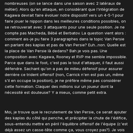
nombreuses (on se lance dans une saison avec 2 latéraux de
métier). Alors qu'en attaque, en considérant que l'intégration de
Kagawa devrait faire évoluer notre dispositif vers un 4-5-1 pour
faire jouer le nippon dans les meilleures conditions possibles, on
se retrouverait avec 3 attaquants pour une seule position. Je ne
compte pas Macheda, Bébé et Berbatov. La question vient alors :
comment ais-je pu faire 3 paragraphes dans le topic Van Persie
en parlant des kaplas et pas de Van Persie? Euh...non. Quelle est
la place de Van Persie là dedans? Bah je vois pas. Une
composition avec Kagawa, Rooney et RVP me semble impossible.
Parce que dans le foot, c'est pas le tout d'attaquer, il faut aussi
défendre. Sachant qu'on a pas de milieu défensif pour assurer
derrière ce trident offensif (non, Carrick n'en est pas un, même
s'il en occupe la position), je ne préfère même pas considérer
cette formation. Claquer des millions sur un joueur dont la
nécessité est douteuse? Y a mieux, comme petit extra.
Moi, je trouve que le recrutement de Van Persie, ce serait ajouter
des kaplas du côté qui penche, et précipiter la chute de l'édifice,
sous-entendu mettre en péril l'équilibre offensif de l'équipe (c'est
déjà assez un casse-tête comme ça, vous croyez pas?). Je vois