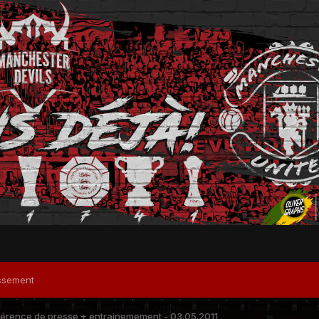
ssement
rence de presse + entrainemement - 03.05.2011