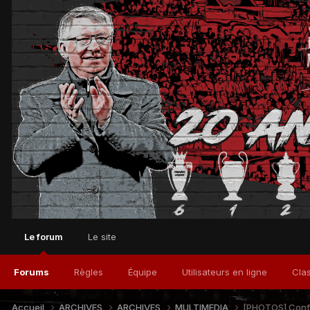
Le forum
Le site
Forums
Règles
Équipe
Utilisateurs en ligne
Cla
Accueil
ARCHIVES
ARCHIVES
MULTIMEDIA
[PHOTOS] Confé