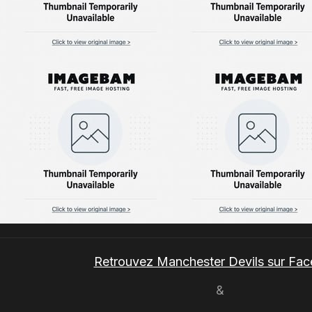
Retrouvez Manchester Devils sur Fa
&