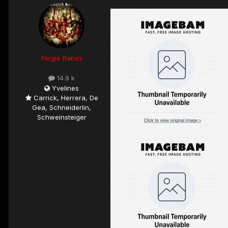
Fergie Babes
14.9 k
Yvelines
Carrick, Herrera, De
Gea, Schneiderlin,
Schweinsteiger