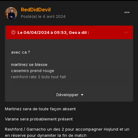
RedDidDevil
Posté(e)
le 4 avril 2024
Le 04/04/2024 à 05:53,
Geo
a dit :
avec ca ?
martinez se blesse
casemiro prend rouge
rashford rate 2 buts tout fait
alors que sir mcto monte à la 99e pour égaliser...
😭
Développer
Martinez sera de toute façon absent
Varane sera probablement présent
Rashford / Garnacho un des 2 pour accompagner Hojlund et un
en réserve pour dynamiter la fin de match