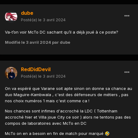
dube
Posté(e)
le 3 avril 2024
Va-t’on voir McTo DC sachant qu’il a déjà joué à ce poste?
Modifié
le 3 avril 2024
par dube
RedDidDevil
Posté(e)
le 3 avril 2024
On va espéré que Varane soit apte sinon on donne sa chance au
duo Maguire-Kambwala , c'est des défenseurs de métiers , pas
nos choix numéros 1 mais c'est comme ca !
Nos chances sont infimes d'accroché la LDC ( Tottenham
accroché hier et Villa joue City ce soir ) alors ne tentons pas des
compos de laboratoires avec McTo en DC
McTo on en a besoin en fin de match pour marqué
🤣