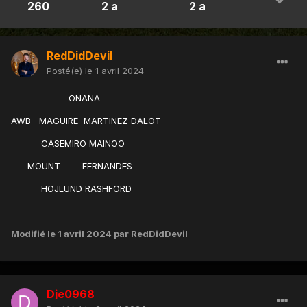
260
2 a
2 a
RedDidDevil
Posté(e)
le 1 avril 2024
ONANA
AWB MAGUIRE MARTINEZ DALOT
CASEMIRO MAINOO
MOUNT FERNANDES
HOJLUND RASHFORD
Modifié
le 1 avril 2024
par RedDidDevil
Dje0968