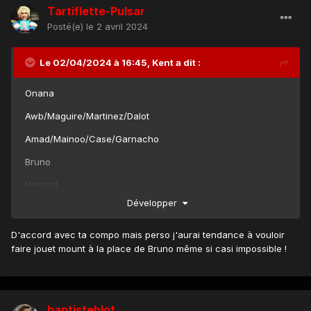
Tartiflette-Pulsar
Posté(e)
le 2 avril 2024
Le 02/04/2024 à 16:45,
Kent
a dit :
Onana
Awb/Maguire/Martinez/Dalot
Amad/Mainoo/Case/Garnacho
Bruno
Hojlund
Développer
Toute compo comprenant Rashford est une hérésie
D'accord avec ta compo mais perso j'aurai tendance à vouloir
faire jouet mount à la place de Bruno même si casi impossible !
baptisteblot