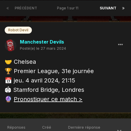
PRÉCÉDENT
Page 1 sur 11
SUIVANT
Robot Devil
Manchester Devils
Posté(e)
le 27 mars 2024
🤝
Chelsea
🏆
Premier League, 31e journée
📅
jeu. 4 avril 2024, 21:15
🏟 Stamford Bridge, Londres
🔮
Pronostiquer ce match >
Réponses
Créé
Dernière réponse