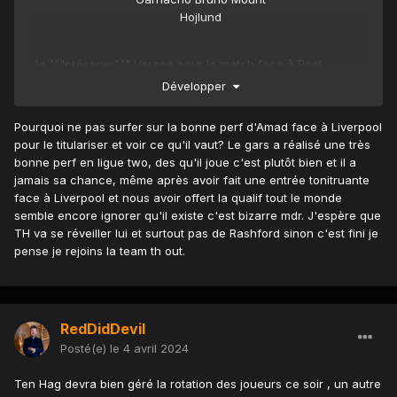
Hojlund
Je """préserve""" Varane pour le match face à Pool
dimanche, Rashford ne dois plus être titulaire.
Développer
Pour le reste, du classique. Espérons une victoire pour
continuer d'y croire ...
Pourquoi ne pas surfer sur la bonne perf d'Amad face à Liverpool
pour le titulariser et voir ce qu'il vaut? Le gars a réalisé une très
bonne perf en ligue two, des qu'il joue c'est plutôt bien et il a
jamais sa chance, même après avoir fait une entrée tonitruante
face à Liverpool et nous avoir offert la qualif tout le monde
semble encore ignorer qu'il existe c'est bizarre mdr. J'espère que
TH va se réveiller lui et surtout pas de Rashford sinon c'est fini je
pense je rejoins la team th out.
RedDidDevil
Posté(e)
le 4 avril 2024
Ten Hag devra bien géré la rotation des joueurs ce soir , un autre