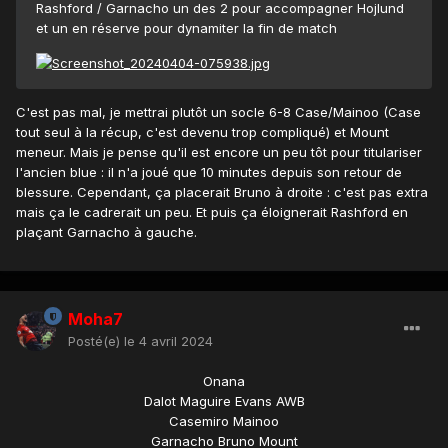
Rashford / Garnacho un des 2 pour accompagner Hojlund
et un en réserve pour dynamiter la fin de match
C'est pas mal, je mettrai plutôt un socle 6-8 Case/Mainoo (Case
tout seul à la récup, c'est devenu trop compliqué) et Mount
meneur. Mais je pense qu'il est encore un peu tôt pour titulariser
l'ancien blue : il n'a joué que 10 minutes depuis son retour de
blessure. Cependant, ça placerait Bruno à droite : c'est pas extra
mais ça le cadrerait un peu. Et puis ça éloignerait Rashford en
plaçant Garnacho à gauche.
Moha7
Posté(e)
le 4 avril 2024
Onana
Dalot Maguire Evans AWB
Casemiro Mainoo
Garnacho Bruno Mount