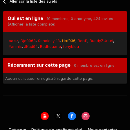
Aller sur la liste des sujets
Qui est en ligne
10 membres
, 0 anonyme, 424 invités
(Afficher la liste complète)
oaziz
Dje0968
Scholesy-18
Haf936
Ben11
BuddyZUnurl
Yaninis
JKad94
Redhouane
tonybleu
Récemment sur cette page
0 membre est en ligne
Aucun utilisateur enregistré regarde cette page.
Thème
Politique de confidentialité
Nous contacter