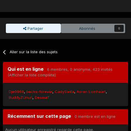
Partager
Abonnés
0
Aller sur la liste des sujets
Qui est en ligne
6 membres
, 0 anonyme, 423 invités
(Afficher la liste complète)
Dje0968
becks-forever
CadySwita
Asran Lionheart
BuddyZUnurl
DesmaT
Récemment sur cette page
0 membre est en ligne
Aucun utilisateur enregistré regarde cette page.