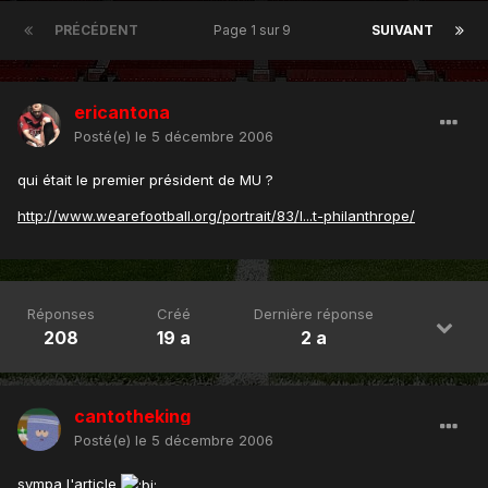
PRÉCÉDENT
Page 1 sur 9
SUIVANT
ericantona
Posté(e)
le 5 décembre 2006
qui était le premier président de MU ?
http://www.wearefootball.org/portrait/83/l...t-philanthrope/
Réponses
Créé
Dernière réponse
208
19 a
2 a
cantotheking
Posté(e)
le 5 décembre 2006
sympa l'article