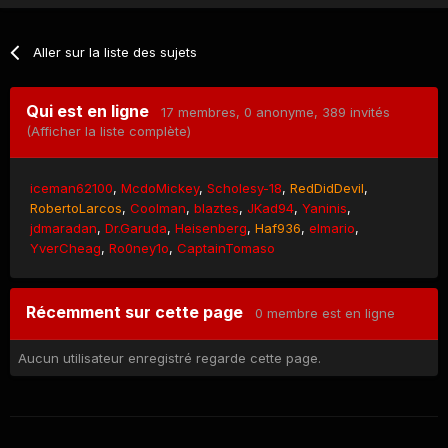
Aller sur la liste des sujets
Qui est en ligne
17 membres
, 0 anonyme, 389 invités
(Afficher la liste complète)
iceman62100
McdoMickey
Scholesy-18
RedDidDevil
RobertoLarcos
Coolman
blaztes
JKad94
Yaninis
jdmaradan
Dr.Garuda
Heisenberg
Haf936
elmario
YverCheag
Ro0ney1o
CaptainTomaso
Récemment sur cette page
0 membre est en ligne
Aucun utilisateur enregistré regarde cette page.