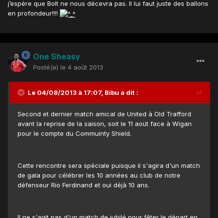
j’espère que Bolt ne nous décevra pas. Il lui faut juste des ballons
en profondeur!!!!
One Sheasy
Posté(e)
le 4 août 2013
Le 04/08/2013 à 17:07, Bibu a dit :
Second et dernier match amical de United à Old Trafford
avant la reprise de la saison, soit le 11 aoüt face à Wigan
pour le compte du Commuinty Shield.
Cette rencontre sera spéciale puisque il s'agira d'un match
de gala pour célébrer les 10 années au club de notre
défenseur Rio Ferdinand et oui déjà 10 ans.
Il ne s'agit pas d'un match de jubilé pour fêter le départ en