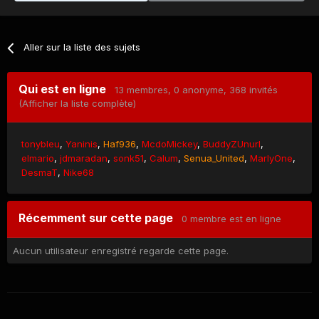
Aller sur la liste des sujets
Qui est en ligne
13 membres
, 0 anonyme, 368 invités
(Afficher la liste complète)
tonybleu
Yaninis
Haf936
McdoMickey
BuddyZUnurl
elmario
jdmaradan
sonk51
Calum
Senua_United
MarlyOne
DesmaT
Nike68
Récemment sur cette page
0 membre est en ligne
Aucun utilisateur enregistré regarde cette page.