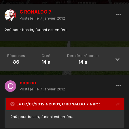
C RONALDO 7
Posté(e)
le 7 janvier 2012
2a0 pour bastia, furiani est en feu.
Réponses
Créé
Dernière réponse
86
14 a
14 a
caproo
Posté(e)
le 7 janvier 2012
Le 07/01/2012 à 20:01, C RONALDO 7 a dit :
2a0 pour bastia, furiani est en feu.