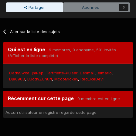
Partager
Abonnés
0
Aller sur la liste des sujets
Qui est en ligne
9 membres
, 0 anonyme, 501 invités
(Afficher la liste complète)
CadySwita
jmPep
Tartiflette-Pulsar
DesmaT
elmario
Dje0968
BuddyZUnurl
McdoMickey
RedLikeDevil
Récemment sur cette page
0 membre est en ligne
Aucun utilisateur enregistré regarde cette page.