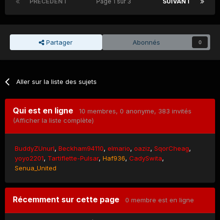
PRÉCÉDENT
Page 1 sur 3
SUIVANT
Partager
Abonnés
0
Aller sur la liste des sujets
Qui est en ligne
10 membres
, 0 anonyme, 383 invités
(Afficher la liste complète)
BuddyZUnurl
Beckham94110
elmario
oaziz
SqorCheag
yoyo2201
Tartiflette-Pulsar
Haf936
CadySwita
Senua_United
Récemment sur cette page
0 membre est en ligne