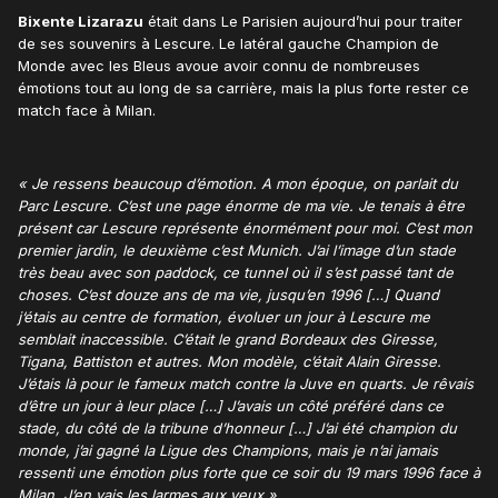
Bixente Lizarazu
était dans
Le Parisien
aujourd’hui pour traiter
de ses souvenirs à Lescure. Le latéral gauche Champion de
Monde avec les Bleus avoue avoir connu de nombreuses
émotions tout au long de sa carrière, mais la plus forte rester ce
match face à Milan.
« Je ressens beaucoup d’émotion. A mon époque, on parlait du
Parc Lescure. C’est une page énorme de ma vie. Je tenais à être
présent car Lescure représente énormément pour moi. C’est mon
premier jardin, le deuxième c’est Munich. J’ai l’image d’un stade
très beau avec son paddock, ce tunnel où il s’est passé tant de
choses. C’est douze ans de ma vie, jusqu’en 1996 […] Quand
j‘étais au centre de formation, évoluer un jour à Lescure me
semblait inaccessible. C’était le grand Bordeaux des Giresse,
Tigana, Battiston et autres. Mon modèle, c’était Alain Giresse.
J’étais là pour le fameux match contre la Juve en quarts. Je rêvais
d’être un jour à leur place […] J’avais un côté préféré dans ce
stade, du côté de la tribune d’honneur […] J’ai été champion du
monde, j’ai gagné la Ligue des Champions, mais je n’ai jamais
ressenti une émotion plus forte que ce soir du 19 mars 1996 face à
Milan. J’en vais les larmes aux yeux ».