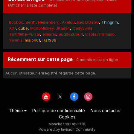
(Afficher la liste complète)
Bocboc
Ben11
Heisenberg
Axelou
Red.D.GanG
Thingrim
AS7
dube
McdoMickey
JKad94
CadySwita
Tartiflette-Pulsar
elmario
BuddyZUnurl
CaptainTomaso
Yaninis
malon01
Haf936
Récemment sur cette page
0 membre est en ligne
Aucun utilisateur enregistré regarde cette page.
Thème
Politique de confidentialité
Nous contacter
Cookies
Manchester Devils ©
Powered by Invision Community