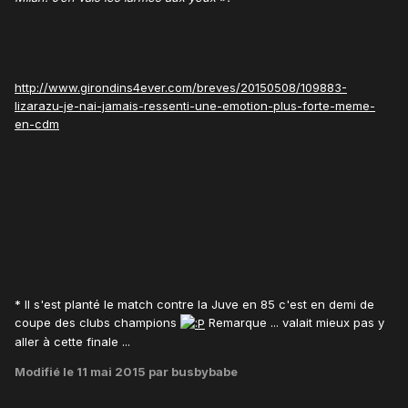
http://www.girondins4ever.com/breves/20150508/109883-
lizarazu-je-nai-jamais-ressenti-une-emotion-plus-forte-meme-
en-cdm
* Il s'est planté le match contre la Juve en 85 c'est en demi de
coupe des clubs champions
Remarque ... valait mieux pas y
aller à cette finale ...
Modifié
le 11 mai 2015
par busbybabe