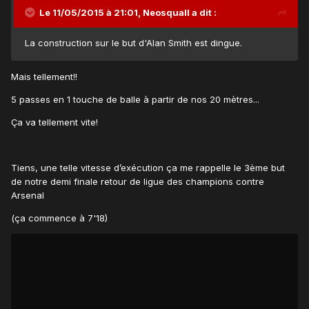
Le 11/05/2015 à 21:01, Neosquall a dit :
La construction sur le but d'Alan Smith est dingue.
Mais tellement!!
5 passes en 1 touche de balle à partir de nos 20 mètres...
Ça va tellement vite!
Tiens, une telle vitesse d’exécution ça me rappelle le 3ème but
de notre demi finale retour de ligue des champions contre
Arsenal
(ça commence à 7'18)