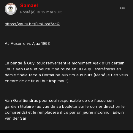
Samael
Posté(e)
le 15 mai 2015
https://youtu.be/BImUbsf6rcQ
AJ Auxerre vs Ajax 1993
La bande à Guy Roux renversent le monument Ajax d'un certain
Louis Van Gaal et poursuit sa route en UEFA qui s'arréteras en
demie finale face a Dortmund aux tirs aux buts (Mahé je t'en veux
encore de ce tir au but trop mou!!)
Van Gaal tiendras pour seul responsable de ce fiasco son
gardien titulaire (au vue de sa boulette sur le corner direct on le
comprends) et le remplacera illico par un jeune inconnu : Edwin
van der Sar