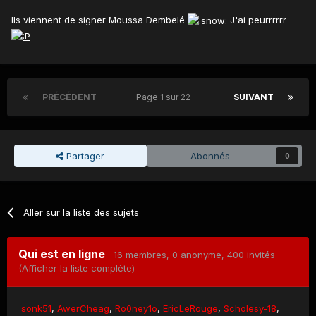
Ils viennent de signer Moussa Dembelé
J'ai peurrrrrr
PRÉCÉDENT
Page 1 sur 22
SUIVANT
Partager
Abonnés
0
Aller sur la liste des sujets
Qui est en ligne
16 membres
, 0 anonyme, 400 invités
(Afficher la liste complète)
sonk51
AwerCheag
Ro0ney1o
EricLeRouge
Scholesy-18