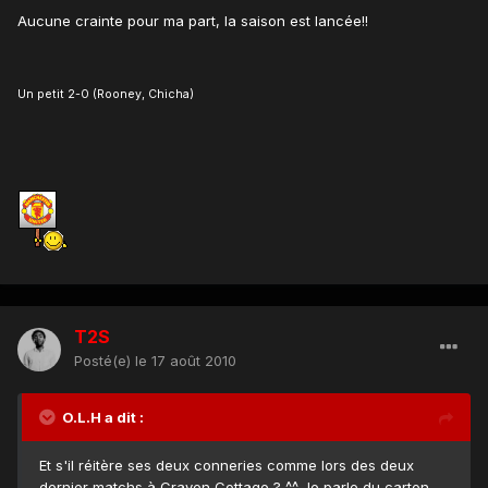
Aucune crainte pour ma part, la saison est lancée!!
Un petit 2-0 (Rooney, Chicha)
T2S
Posté(e)
le 17 août 2010
O.L.H a dit :
Et s'il réitère ses deux conneries comme lors des deux
dernier matchs à Craven Cottage ? ^^ Je parle du carton