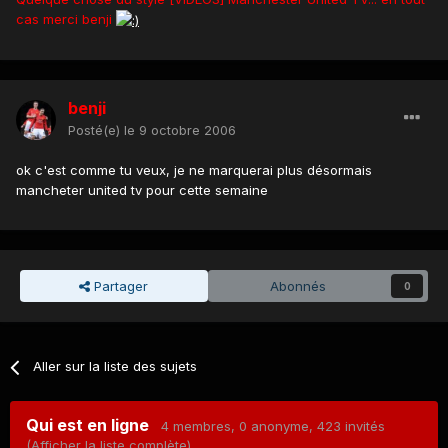
cas merci benji
benji
Posté(e)
le 9 octobre 2006
ok c'est comme tu veux, je ne marquerai plus désormais
mancheter united tv pour cette semaine
Partager
Abonnés
0
Aller sur la liste des sujets
Qui est en ligne
4 membres
, 0 anonyme, 423 invités
(Afficher la liste complète)