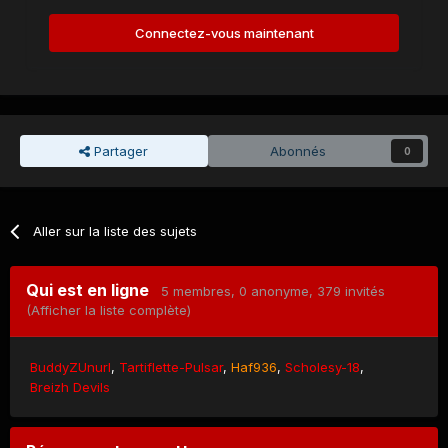
Connectez-vous maintenant
Partager
Abonnés
0
Aller sur la liste des sujets
Qui est en ligne
5 membres
, 0 anonyme, 379 invités
(Afficher la liste complète)
BuddyZUnurl
Tartiflette-Pulsar
Haf936
Scholesy-18
Breizh Devils