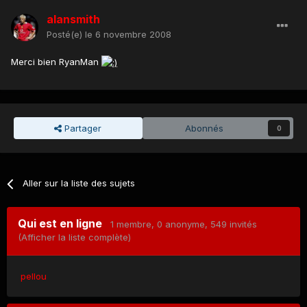
alansmith
Posté(e)
le 6 novembre 2008
Merci bien RyanMan
Partager
Abonnés
0
Aller sur la liste des sujets
Qui est en ligne
1 membre
, 0 anonyme, 549 invités
(Afficher la liste complète)
pellou