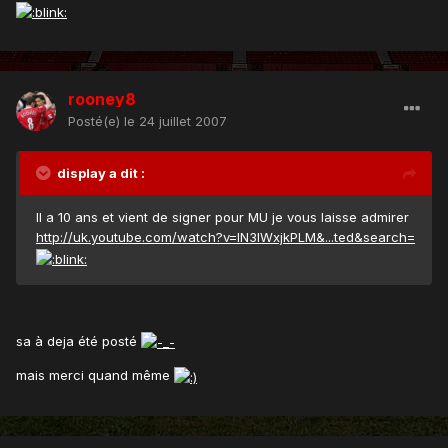
rooney8
Posté(e)
le 24 juillet 2007
display a dit :
Il a 10 ans et vient de signer pour MU je vous laisse admirer
http://uk.youtube.com/watch?v=lN3IWxjkPLM&...ted&search=
sa à deja été posté
mais merci quand même