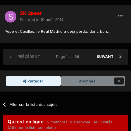
SK-2peer
Posté(e)
le 19 août 2014
Pepe et Casillas, le Real Madrid a déjà perdu, donc bon...
PRÉCÉDENT
Page 1 sur 66
SUIVANT
Partager
Abonnés
0
Aller sur la liste des sujets
Qui est en ligne
2 membres
, 0 anonyme, 348 invités
(Afficher la liste complète)