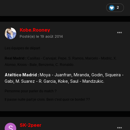
2
Kobe.Rooney
Posté(e)
le 19 août 2014
Les équipes de départ
Real Madrid :
Casillas - Carvajal, Pepe, S. Ramos, Marcelo - Modric, X.
Alonso, Kroos - Bale, Benzema, C. Ronaldo.
Atéltico Madrid :
Moya - Juanfran, Miranda, Godin, Siqueira -
Gabi, M. Suarez - R. Garcia, Koke, Saul - Mandzukic.
Personne pour parler du match ?
Il passe nulle part je crois. Bein c'est quoi ce bordel ??
SK-2peer