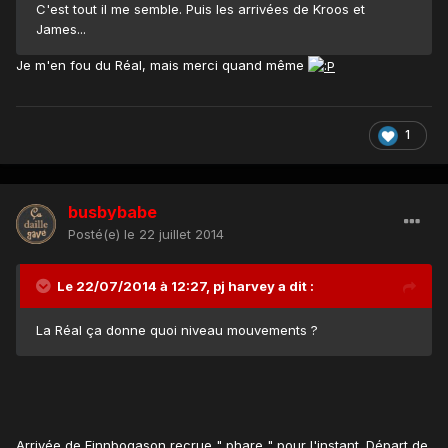
C'est tout il me semble. Puis les arrivées de Kroos et
James...
Je m'en fou du Réal, mais merci quand même
1
busbybabe
Posté(e)
le 22 juillet 2014
Le 22/07/2014 à 12:27, pj harvey a dit :
La Réal ça donne quoi niveau mouvements ?
Arrivée de Finnbogason recrue " phare " pour l'instant. Départ de