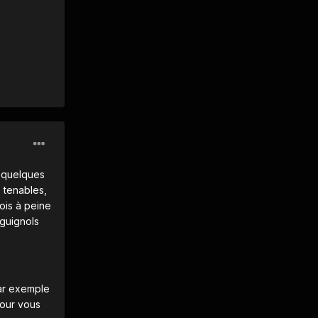
é quelques
 tenables,
vois à peine
 guignols
ar exemple
tour vous