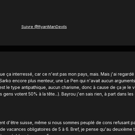
Suivre @RyanManDevils
ue ça interressé, car ce n'est pas mon pays, mais. Mais j'ai regard
n Sarko encore plus menteur, une Le Pen qui n'avait aucun arguments
'est le type antipathique, aucun charisme, donc à cause de ça je le 
 gens votent 50% à la tête...). Bayrou j'en sais rien, à part dans les
ent d'être suisse, même si nous sommes peuplé de cons refusant p
de vacances obligatoires de 5 à 6. Bref, je pense qu'au deuxième 