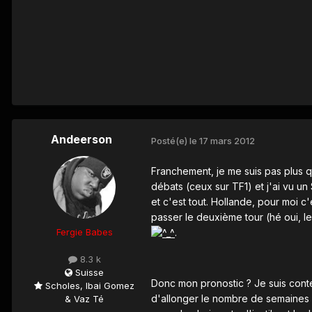
Andeerson
Posté(e)
le 17 mars 2012
Franchement, je me suis pas plus q
débats (ceux sur TF1) et j'ai vu u
et c'est tout. Hollande, pour moi c
passer le deuxième tour (hé oui, les
Fergie Babes
.
8.3 k
Suisse
Donc mon pronostic ? Je suis cont
Scholes, Ibai Gomez
d'allonger le nombre de semaines 
& Vaz Té