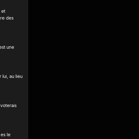
 et
ère des
'est une
lui, au lieu
 voterais
 es le