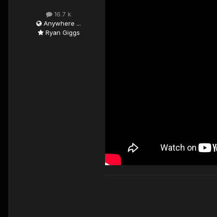
16.7 k
Anywhere ...
Ryan Giggs