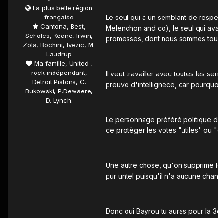
La plus belle région
française
Le seul qui a un semblant de respe
Cantona, Best,
Melenchon and co), le seul qui avai
Scholes, Keane, Irwin,
promesses, dont nous sommes tous 
Zola, Bochini, Ivezic, M.
Laudrup
Ma famille, United ,
rock indépendant,
Il veut travailler avec toutes les s
Detroit Pistons, C.
preuve d'intellignece, car pourquoi 
Bukowski, P.Dewaere,
D. Lynch.
Le personnage préféré politique des
de protèger les votes "utiles" ou "
Une autre chose, qu'on supprime le
pur untel puisqu'il n'a aucune chan
Donc oui Bayrou tu auras pour la 3