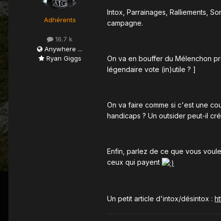
Intox, Parrainages, Ralliements, Son
Adhérents
campagne.
16.7 k
Anywhere ...
Ryan Giggs
On va en bouffer du Mélenchon prés
légendaire vote (in)utile ? ]
On va faire comme si c'est une cou
handicaps ? Un outsider peut-il crée
Enfin, parlez de ce que vous voule
ceux qui payent
Un petit article d'intox/désintox :
ht