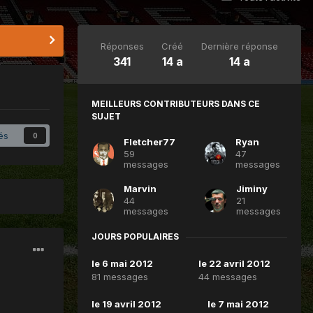
Réponses
Créé
Dernière réponse
341
14 a
14 a
MEILLEURS CONTRIBUTEURS DANS CE
SUJET
és
0
Fletcher77
Ryan
59
47
messages
messages
Marvin
Jiminy
44
21
messages
messages
JOURS POPULAIRES
le 6 mai 2012
le 22 avril 2012
81 messages
44 messages
le 19 avril 2012
le 7 mai 2012