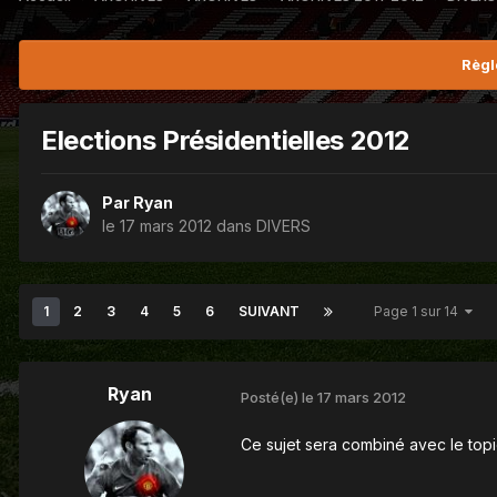
Règl
Elections Présidentielles 2012
Par
Ryan
le 17 mars 2012
dans
DIVERS
1
2
3
4
5
6
SUIVANT
Page 1 sur 14
Ryan
Posté(e)
le 17 mars 2012
Ce sujet sera combiné avec le topic 