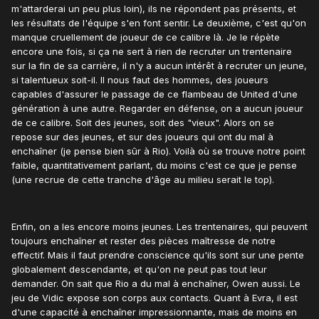
m'attarderai un peu plus loin), ils ne répondent pas présents, et
les résultats de l'équipe s'en font sentir. Le deuxième, c'est qu'on
manque cruellement de joueur de ce calibre là. Je le répète
encore une fois, si ça ne sert à rien de recruter un trentenaire
sur la fin de sa carrière, il n'y a aucun intérêt à recruter un jeune,
si talentueux soit-il. Il nous faut des hommes, des joueurs
capables d'assurer le passage de ce flambeau de United d'une
génération à une autre. Regarder en défense, on a aucun joueur
de ce calibre. Soit des jeunes, soit des "vieux". Alors on se
repose sur des jeunes, et sur des joueurs qui ont du mal à
enchaîner (je pense bien sûr à Rio). Voilà où se trouve notre point
faible, quantitativement parlant, du moins c'est ce que je pense
(une recrue de cette tranche d'âge au milieu serait le top).
Enfin, on a les encore moins jeunes. Les trentenaires, qui peuvent
toujours enchaîner et rester des pièces maîtresse de notre
effectif. Mais il faut prendre conscience qu'ils sont sur une pente
globalement descendante, et qu'on ne peut pas tout leur
demander. On sait que Rio a du mal à enchaîner, Owen aussi. Le
jeu de Vidic expose son corps aux contacts. Quant à Evra, il est
d'une capacité à enchaîner impressionnante, mais de moins en