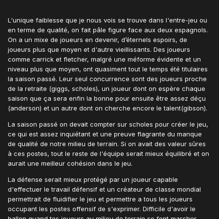
L'unique faiblesse que je nous vois se trouve dans l'entre-jeu ou
en terme de qualité, on fait pâle figure face aux deux espagnols.
On a un mixe de joueurs en devenir, d’éternels espoirs, de
joueurs plus que moyen et d'autre vieillissants. Des joueurs
comme carrick et fletcher, malgré une méforme évidente et un
niveau plus que moyen, ont quasiment tout le temps été titulaires
la saison passé. Leur seul concurrence sont des joueurs proche
de la retraite (giggs, scholes), un joueur dont on espère chaque
saison que ça sera enfin la bonne pour ensuite être assez déçu
(anderson) et un autre dont on cherche encore le talent(gibson).
La saison passé on devait compter sur scholes pour créer le jeu,
ce qui est assez inquiétant et une preuve flagrante du manque
de qualité de notre milieu de terrain. Si on avait des valeur sûres
à ces postes, tout le reste de l'équipe serait mieux équilibré et on
aurait une meilleur cohésion dans le jeu.
La défense serait mieux protégé par un joueur capable
d'effectuer le travail défensif et un créateur de classe mondial
permettrait de fluidifier le jeu et permettre a tous les joueurs
occupant les postes offensif de s'exprimer. Difficile d'avoir le
ballon quand tes joueurs au milieu de terrain se font marcher