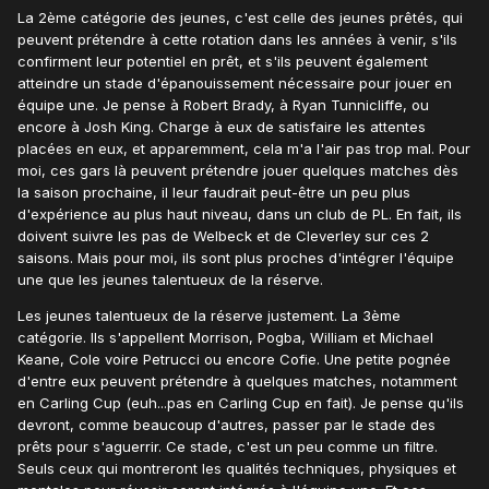
La 2ème catégorie des jeunes, c'est celle des jeunes prêtés, qui
peuvent prétendre à cette rotation dans les années à venir, s'ils
confirment leur potentiel en prêt, et s'ils peuvent également
atteindre un stade d'épanouissement nécessaire pour jouer en
équipe une. Je pense à Robert Brady, à Ryan Tunnicliffe, ou
encore à Josh King. Charge à eux de satisfaire les attentes
placées en eux, et apparemment, cela m'a l'air pas trop mal. Pour
moi, ces gars là peuvent prétendre jouer quelques matches dès
la saison prochaine, il leur faudrait peut-être un peu plus
d'expérience au plus haut niveau, dans un club de PL. En fait, ils
doivent suivre les pas de Welbeck et de Cleverley sur ces 2
saisons. Mais pour moi, ils sont plus proches d'intégrer l'équipe
une que les jeunes talentueux de la réserve.
Les jeunes talentueux de la réserve justement. La 3ème
catégorie. Ils s'appellent Morrison, Pogba, William et Michael
Keane, Cole voire Petrucci ou encore Cofie. Une petite pognée
d'entre eux peuvent prétendre à quelques matches, notamment
en Carling Cup (euh...pas en Carling Cup en fait). Je pense qu'ils
devront, comme beaucoup d'autres, passer par le stade des
prêts pour s'aguerrir. Ce stade, c'est un peu comme un filtre.
Seuls ceux qui montreront les qualités techniques, physiques et