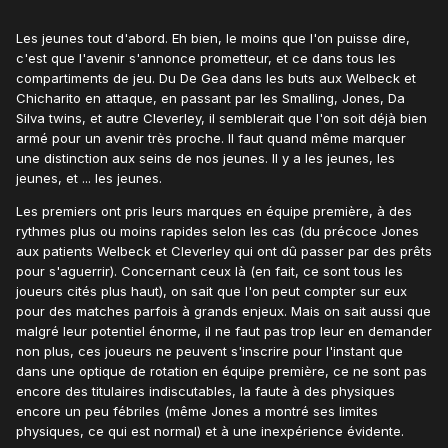
Les jeunes tout d'abord. Eh bien, le moins que l'on puisse dire,
c'est que l'avenir s'annonce prometteur, et ce dans tous les
compartiments de jeu. Du De Gea dans les buts aux Welbeck et
Chicharito en attaque, en passant par les Smalling, Jones, Da
Silva twins, et autre Cleverley, il semblerait que l'on soit déjà bien
armé pour un avenir très proche. Il faut quand même marquer
une distinction aux seins de nos jeunes. Il y a les jeunes, les
jeunes, et ... les jeunes.
Les premiers ont pris leurs marques en équipe première, à des
rythmes plus ou moins rapides selon les cas (du précoce Jones
aux patients Welbeck et Cleverley qui ont dû passer par des prêts
pour s'aguerrir). Concernant ceux là (en fait, ce sont tous les
joueurs cités plus haut), on sait que l'on peut compter sur eux
pour des matches parfois à grands enjeux. Mais on sait aussi que
malgré leur potentiel énorme, il ne faut pas trop leur en demander
non plus, ces joueurs ne peuvent s'inscrire pour l'instant que
dans une optique de rotation en équipe première, ce ne sont pas
encore des titulaires indiscutables, la faute à des physiques
encore un peu fébriles (même Jones a montré ses limites
physiques, ce qui est normal) et à une inexpérience évidente.