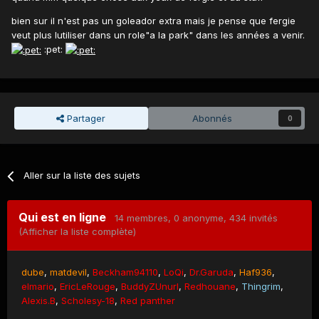
bien sur il n'est pas un goleador extra mais je pense que fergie
veut plus lutiliser dans un role"a la park" dans les années a venir.
:pet:
Partager
Abonnés
0
Aller sur la liste des sujets
Qui est en ligne
14 membres
, 0 anonyme, 434 invités
(Afficher la liste complète)
dube
matdevil
Beckham94110
LoQi
Dr.Garuda
Haf936
elmario
EricLeRouge
BuddyZUnurl
Redhouane
Thingrim
Alexis.B
Scholesy-18
Red panther