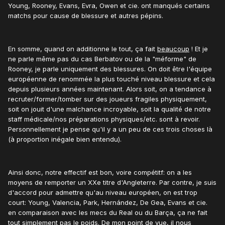
Young, Rooney, Evans, Evra, Owen et cie. ont manqués certains
matchs pour cause de blessure et autres pépins.
En somme, quand on additionne le tout, ça fait
beaucoup
! Et je
ne parle même pas du cas Berbatov ou de la "méforme" de
Rooney, je parle uniquement des blessures. On doit être l'équipe
européenne de renommée la plus touché niveau blessure et cela
depuis plusieurs années maintenant. Alors soit, on a tendance à
recruter/former/tomber sur des joueurs fragiles physiquement,
soit on jouit d'une malchance incroyable, soit la qualité de notre
staff médicale/nos préparations physiques/etc. sont à revoir.
Personnellement je pense qu'il y a un peu de ces trois choses là
(à proportion inégale bien entendu).
Ainsi donc, notre effectif est bon, voire compétitf: on a les
moyens de remporter un XXe titre d'Angleterre. Par contre, je suis
d'accord pour admettre qu'au niveau européen, on est trop
court: Young, Valencia, Park, Hernández, De Gea, Evans et cie.
en comparaison avec les mecs du Real ou du Barça, ça ne fait
tout simplement pas le poids. De mon point de vue, il nous