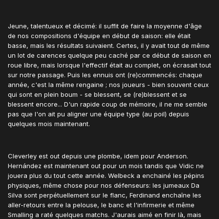
Jeune, talentueux et décimé: il suffit de faire la moyenne d'âge
de nos compositions d'équipe en début de saison: elle était
basse, mais les résultats suivaient. Certes, il y avait tout de même
un lot de carences quelque peu caché par ce début de saison en
roue libre, mais lorsque l'effectif était au complet, on écrasait tout
sur notre passage. Puis les ennuis ont (re)commencés: chaque
année, c'est la même rengaine ; nos joueurs - bien souvent ceux
qui sont en plein boum - se blessent, se (re)blessent et se
blessent encore... D'un rapide coup de mémoire, il ne me semble
pas que l'on ait pu aligner une équipe type (au poil) depuis
quelques mois maintenant.
Cleverley est out depuis une plombe, idem pour Anderson.
Hernández est maintenant out pour un mois tandis que Vidic ne
jouera plus du tout cette année. Welbeck a enchainé les pépins
physiques, même chose pour nos défenseurs: les jumeaux Da
Silva sont perpétuellement sur le flanc, Ferdinand enchaîne les
aller-retours entre la pelouse, le banc et l'infirmerie et même
Smalling a raté quelques matchs. J'aurais aimé en finir là, mais