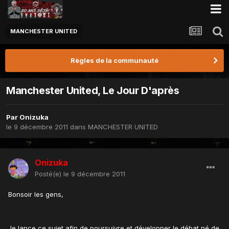
MANCHESTER UNITED
Règles de la communauté
Manchester United, Le Jour D'après
Par
Onizuka
le 9 décembre 2011
dans
MANCHESTER UNITED
Onizuka
Posté(e)
le 9 décembre 2011
Bonsoir les gens,
Je lance ce sujet afin de poursuivre et développer le débat né de