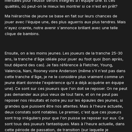
mentales pour réussir seront intégrés à l'équipe une. Et ces
qualités, où peut-on le mieux les montrer si ce n'est en prêt?
Ma hiérarchie de jeune se base en fait sur leurs chances de
jouer avec l'équipe une, des plus aguerris aux plus tendres. Mais
n'ayez crainte, notre avenir s'annonce brillant avec une telle
clique de bambins.
Ensuite, on a les moins jeunes. Les joueurs de la tranche 25-30
ans, la tranche d'âge idéale pour jouer au foot quoi (bon après,
tout dépend des cas). Je fais référence à Fletcher, Young,
Valencia, Nani, Rooney voire Anderson (même s'il n'est pas dans
cette tranche d'âge, je ne le considère plus vraiment comme un
jeune étant donnée l'expérience qu'il a déjà acquérie en équipe
une). Ce sont sur ces joueurs que l'on doit se reposer. On ne peut
pas demander aux plus vieux de tout faire, et on ne peut pas
reposer nos résultats et notre jeu sur les épaules des jeunes, si
grandes que puissent être nos attentes. Mais à l'heure actuelle,
deux constats sont notables. Le premier, c'est que ces joueurs
sont trop irréguliers pour que l'on puisse se reposer sur eux. Ce
sont tous des joueurs fantastiques. Mais à l'heure actuelle, dans
cette période de passation, de transition (sur laquelle je