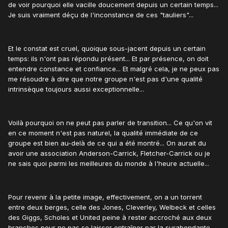
de voir pourquoi elle vacille doucement depuis un certain temps...
Je suis vraiment déçu de l'inconstance de ces "tauliers"...
Et le constat est cruel, quoique sous-jacent depuis un certain
temps: ils n'ont pas répondu présent... Et par présence, on doit
entendre constance et confiance... Et malgré cela, je ne peux pas
me résoudre à dire que notre groupe n'est pas d'une qualité
intrinsèque toujours aussi exceptionnelle...
Voilà pourquoi on ne peut pas parler de transition... Ce qu'on vit
en ce moment n'est pas naturel, la qualité immédiate de ce
groupe est bien au-delà de ce qui a été montré... On aurait du
avoir une association Anderson-Carrick, Fletcher-Carrick ou je
ne sais quoi parmi les meilleures du monde à l'heure actuelle...
Pour revenir à la petite image, effectivement, on a un torrent
entre deux berges, celle des Jones, Cleverley, Welbeck et celles
des Giggs, Scholes et United peine à rester accroché aux deux
branches pour ne pas se laisser entraîner par la surabondante