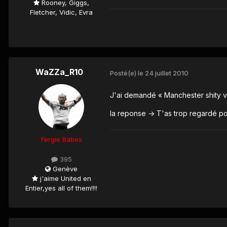
Rooney, Giggs,
Fletcher, Vidic, Evra
WaZZa_R10
Posté(e)
le 24 juillet 2010
J'ai demandé « Manchester shity va
la reponse -> T'as trop regardé po
Fergie Babes
395
Genève
j'aime United en
Entier,yes all of them!!!!