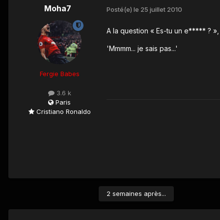
Moha7
Posté(e)
le 25 juillet 2010
A la question « Es-tu un e***** ? 
'Mmmm... je sais pas...'
Fergie Babes
3.6 k
Paris
Cristiano Ronaldo
2 semaines après...