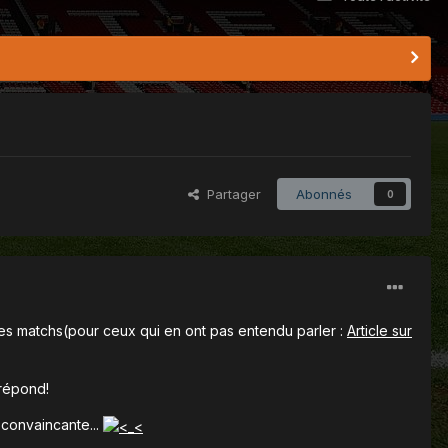
Partager
Abonnés
0
s matchs(pour ceux qui en ont pas entendu parler :
Article sur
 répond!
 convaincante...