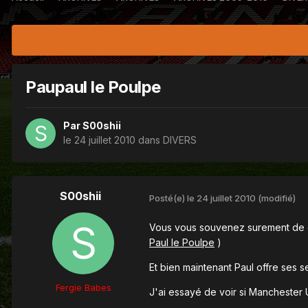
Paupaul le Poulpe
Par
S00shii
le 24 juillet 2010
dans
DIVERS
S00shii
Posté(e)
le 24 juillet 2010
(modifié)
Vous vous souvenez surement de ce
Paul le Poulpe
)
Et bien maintenant Paul offre ses s
Fergie Babes
J'ai essayé de voir si Manchester U