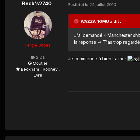
Beck's2740
Posté(e)
le 24 juillet 2010
WAZZA_10MU a dit :
J'ai demandé « Manchester shity
la reponse -> T'as trop regardé
Fergie Babes
2.2 k
Je commence à bien l'aimer
Moutier
Beckham , Rooney ,
Evra