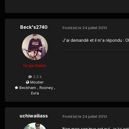
Beck's2740
Posté(e)
le 24 juillet 2010
J'ai demandé et il m'a répondu : O
Fergie Babes
2.2 k
Moutier
Beckham , Rooney ,
Evra
uchiwailiass
Posté(e)
le 24 juillet 2010
Non mais son truc est nul , je lui 