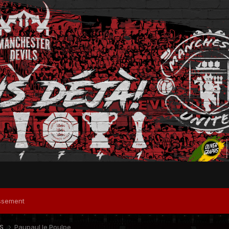
ssement
RS
Paupaul le Poulpe