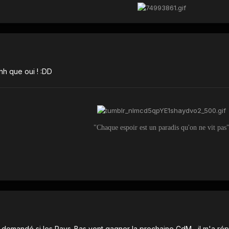
hh que oui ! :DD
"Chaque espoir est un paradis qu'on ne vit pas
est demandé si les Pays-Bas vont gagner la prochaine CdM , il m'a rép