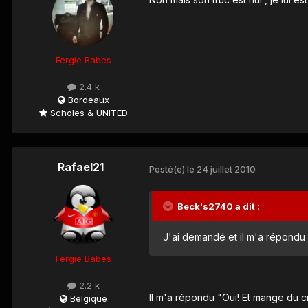
Fergie Babes
2.4 k
Bordeaux
Scholes & UNITED
Rafael21
Posté(e)
le 24 juillet 2010
Beck's2740 a dit :
J'ai demandé et il m'a répondu 
Fergie Babes
2.2 k
Il m'a répondu "Oui! Et mange du 
Belgique