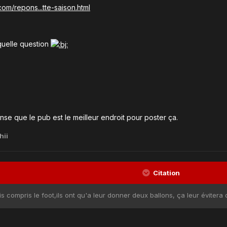
om/repons...tte-saison.html
quelle question
ense que le pub est le meilleur endroit pour poster ça.
hii
Citation
ais compris le foot,ils ont qu'a leur donner deux ballons, ça leur éviter