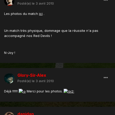
Posté(e)
le 3 avril 2010
Les photos du match
ici
.
Un match très physique, dommage que la réussite n'a pas
accompagné nos Red Devils !
N-Joy !
Glory-Sir-Alex
Posté(e)
le 3 avril 2010
Déjà !!!!!!!
Merci pour les photos.
danidan