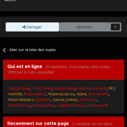
Partager
Abonnés
0
Aller sur la liste des sujets
Qui est en ligne
19 membres
, 0 anonyme, 446 invités
(Afficher la liste complète)
UqugCheag
YverCheag
KqogCheag
Yaninis
Alexis.B
FR7
Haf936
RedLikeDevil
RobertoLarcos
dube
Red-devil13
Robin Masters
Dje0968
Senua_United
Ro0ney1o
McdoMickey
Red panther
CaptainTomaso
Scholesy-18
Récemment sur cette page
0 membre est en ligne