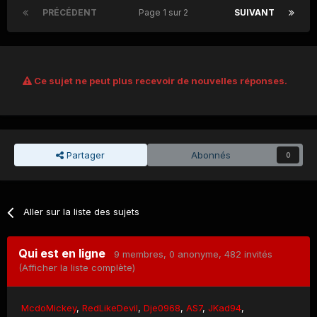
PRÉCÉDENT
Page 1 sur 2
SUIVANT
Ce sujet ne peut plus recevoir de nouvelles réponses.
Partager
Abonnés
0
Aller sur la liste des sujets
Qui est en ligne
9 membres
, 0 anonyme, 482 invités
(Afficher la liste complète)
McdoMickey
RedLikeDevil
Dje0968
AS7
JKad94