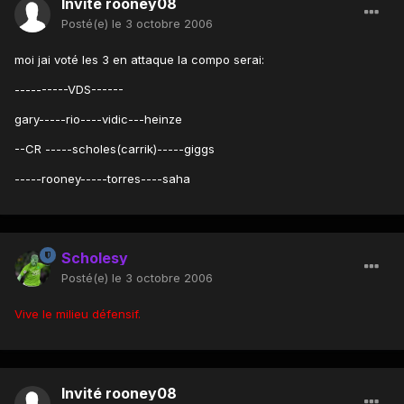
Invité rooney08
Posté(e)
le 3 octobre 2006
moi jai voté les 3 en attaque la compo serai:
----------VDS------
gary-----rio----vidic---heinze
--CR -----scholes(carrik)-----giggs
-----rooney-----torres----saha
Scholesy
Posté(e)
le 3 octobre 2006
Vive le milieu défensif.
Invité rooney08