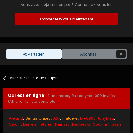
Vous avez déjà un compte ? Connectez-vous ici.
Connectez-vous maintenant
Partager
Abonnés
0
Aller sur la liste des sujets
Qui est en ligne
11 membres
, 0 anonyme, 399 invités
(Afficher la liste complète)
Alexis.B
Senua_United
AS7
matdevil
Dje0968
tonybleu
Calum
Darren_Fletcher
NamssonRedDevils
Coolman
oaziz