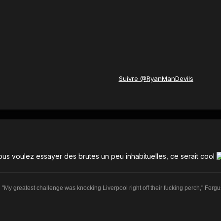
Suivre @RyanManDevils
vous voulez essayer des brutes un peu inhabituelles, ce serait cool
"My greatest challenge was knocking Liverpool right off their fucking perch," Fergu