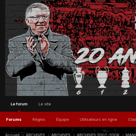
Le forum
Le site
Forums
Règles
Équipe
Utilisateurs en ligne
Cla
Accueil
ARCHIVES
ARCHIVES
ARCHIVES 2007-2008
MANC