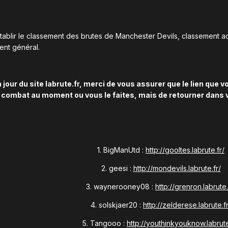
établir le classement des brutes de Manchester Devils, classement ac
ent général.
jour du site labrute.fr, merci de vous assurer que le lien que v
du combat au moment ou vous le faites, mais de retourner dans v
1. BigManUtd :
http://gooltes.labrute.fr/
2. geesi :
http://mondevils.labrute.fr/
3. waynerooney08 :
http://grenron.labrute.
4. solskjaer20 :
http://zelderese.labrute.fr
5. Tangooo :
http://youthinkyouknow.labrute