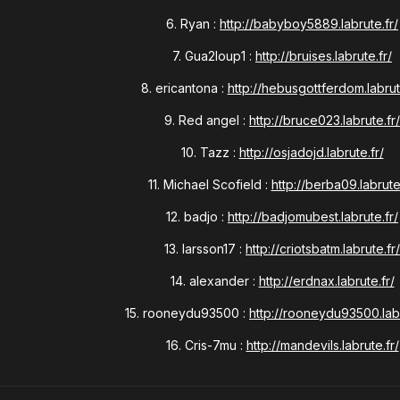
6. Ryan :
http://babyboy5889.labrute.fr/
7. Gua2loup1 :
http://bruises.labrute.fr/
8. ericantona :
http://hebusgottferdom.labrut
9. Red angel :
http://bruce023.labrute.fr/
10. Tazz :
http://osjadojd.labrute.fr/
11. Michael Scofield :
http://berba09.labrute.
12. badjo :
http://badjomubest.labrute.fr/
13. larsson17 :
http://criotsbatm.labrute.fr/
14. alexander :
http://erdnax.labrute.fr/
15. rooneydu93500 :
http://rooneydu93500.labr
16. Cris-7mu :
http://mandevils.labrute.fr/