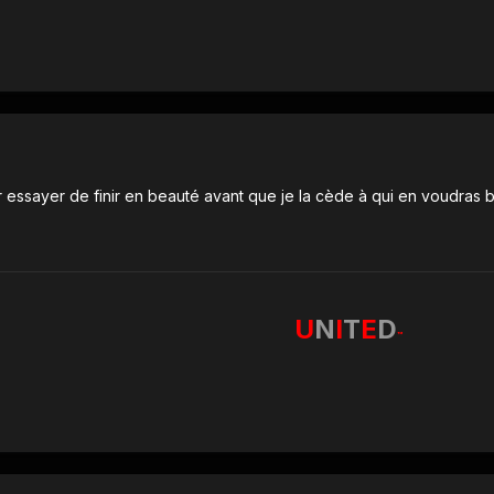
ur essayer de finir en beauté avant que je la cède à qui en voudras 
U
N
I
T
E
D
™