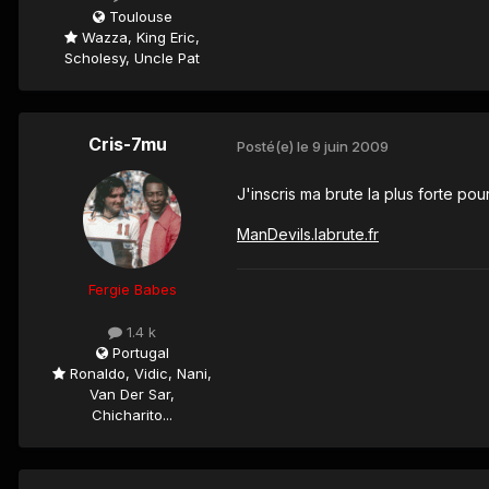
Toulouse
Wazza, King Eric,
Scholesy, Uncle Pat
Cris-7mu
Posté(e)
le 9 juin 2009
J'inscris ma brute la plus forte po
ManDevils.labrute.fr
Fergie Babes
1.4 k
Portugal
Ronaldo, Vidic, Nani,
Van Der Sar,
Chicharito...