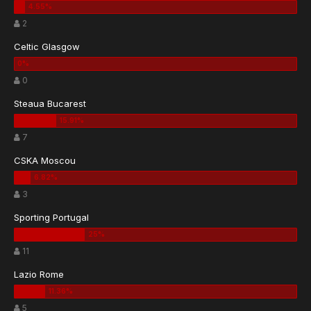
2
Celtic Glasgow
0
Steaua Bucarest
7
CSKA Moscou
3
Sporting Portugal
11
Lazio Rome
5