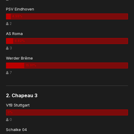
PSV Eindhoven
2
AS Roma
3
Werder Brême
7
2. Chapeau 3
VfB Stuttgart
0
Schalke 04