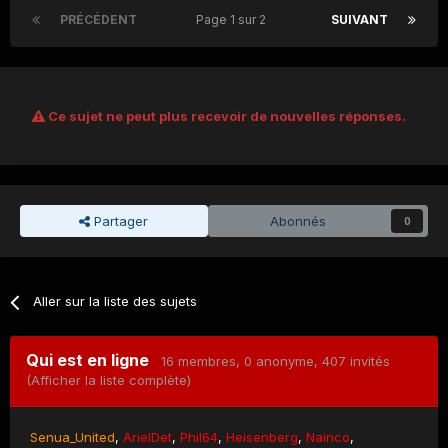
PRÉCÉDENT
Page 1 sur 2
SUIVANT
Ce sujet ne peut plus recevoir de nouvelles réponses.
Partager
Abonnés
0
Aller sur la liste des sujets
Qui est en ligne
16 membres
, 0 anonyme, 407 invités
(Afficher la liste complète)
Senua_United
ArielDet
Phil64
Heisenberg
Nainco