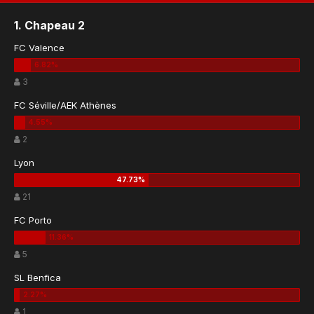
1. Chapeau 2
FC Valence
3
FC Séville/AEK Athènes
2
Lyon
21
FC Porto
5
SL Benfica
1