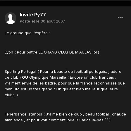
Invité Py77
Posté(e)
le 30 août 2007
Le groupe que j'éspère :
Lyon ( Pour battre LE GRAND CLUB DE M.AULAS lol )
Sporting Portugal ( Pour la beauté du football portugais, j'adore
ce club )
OU
Olympique Marseille ( Encore un club francais ,
vraiment envie de les battre, pour que la france reconnaisse que
man utd est un tres grand club qui est bien meilleur que leurs
clubs. )
Fenerbahçe Istanbul ( J'aime bien ce club , beau football, chaude
ambiance , et pour voir comment joue R.Carlos la-bas ^^ )