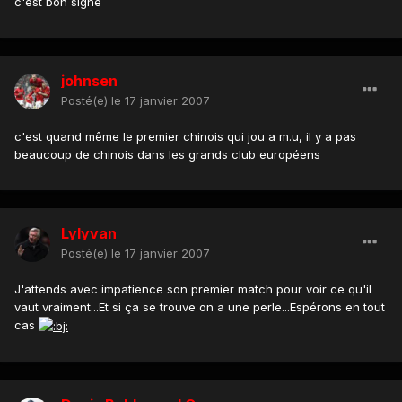
c'est bon signe
johnsen
Posté(e)
le 17 janvier 2007
c'est quand même le premier chinois qui jou a m.u, il y a pas
beaucoup de chinois dans les grands club européens
Lylyvan
Posté(e)
le 17 janvier 2007
J'attends avec impatience son premier match pour voir ce qu'il
vaut vraiment...Et si ça se trouve on a une perle...Espérons en tout
cas