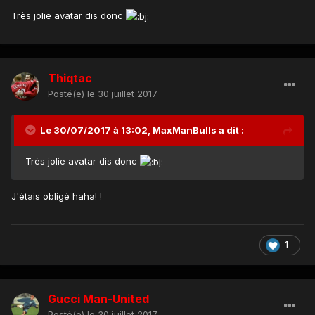
Très jolie avatar dis donc
Thiqtac
Posté(e)
le 30 juillet 2017
Le 30/07/2017 à 13:02,
MaxManBulls
a dit :
Très jolie avatar dis donc
J'étais obligé haha! !
1
Gucci Man-United
Posté(e)
le 30 juillet 2017