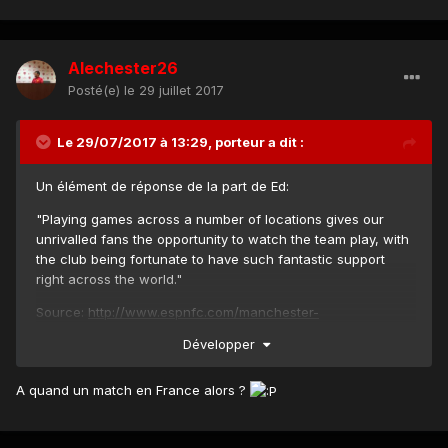
Alechester26
Posté(e)
le 29 juillet 2017
Le 29/07/2017 à 13:29,
porteur
a dit :
Un élément de réponse de la part de Ed:
"Playing games across a number of locations gives our
unrivalled fans the opportunity to watch the team play, with
the club being fortunate to have such fantastic support
right across the world."
Source:
http://www.espnfc.com/manchester-
united/story/3118011/manchester-united-announce-
Développer
preseason-friendly-against-valerenga
A quand un match en France alors ?