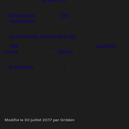
Il dispute ses matchs à domicile au stade national norvégien,
l'
Ullevaal Stadion
, depuis août
2004
. Avant cette date, VIF évoluait
au
Bislett stadion
.
Le club participe à sa première compétition internationale lors de
la
Coupe des villes de foires 1964-1965
.
En
1999
, il se hisse jusqu'en quarts de finale de la
Coupe des
coupes
, en étant éliminé par
Chelsea
, le tenant du titre.
Afin de célébrer son centenaire, Valerenga joue en amical contre
le
FC Barcelone
le 27 juillet 2013
1
.
Bon, normalement, on devrait les briser. C'est un match pour faire
trembler les filets et accumuler de la confiance.
Modifié
le 30 juillet 2017
par Gribbin