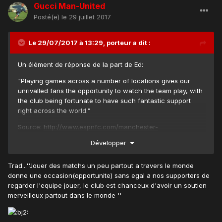
Gucci Man-United
Posté(e)
le 29 juillet 2017
Le 29/07/2017 à 13:29,
porteur
a dit :
Un élément de réponse de la part de Ed:
"Playing games across a number of locations gives our
unrivalled fans the opportunity to watch the team play, with
the club being fortunate to have such fantastic support
right across the world."
Source:
http://www.espnfc.com/manchester-
united/story/3118011/manchester-united-announce-
Développer
preseason-friendly-against-valerenga
Trad...''Jouer des matchs un peu partout a travers le monde
donne une occasion(opportunite) sans egal a nos supporters de
regarder l'equipe jouer, le club est chanceux d'avoir un soutien
merveilleux partout dans le monde ''