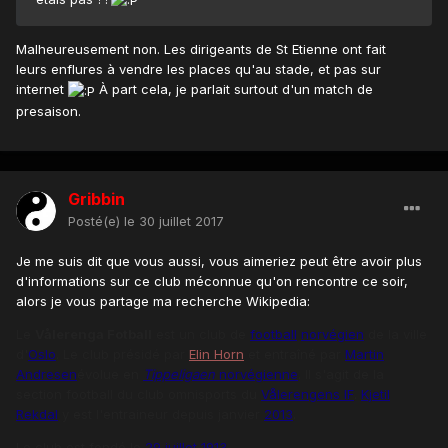
Malheureusement non. Les dirigeants de St Etienne ont fait
leurs enflures à vendre les places qu'au stade, et pas sur
internet
À part cela, je parlait surtout d'un match de
presaison.
Gribbin
Posté(e)
le 30 juillet 2017
Je me suis dit que vous aussi, vous aimeriez peut être avoir plus
d'informations sur ce club méconnue qu'on rencontre ce soir,
alors je vous partage ma recherche Wikipedia:
Le
Vålerenga Fotball
est un club de
football
norvégien
de la ville
d'
Oslo
. Le club présidé par
Elin Horn
et entraîné par
Martin
Andresen
évolue en
Tippeligaen
norvégienne
. Il s'agit de la
section football du club omnisports du
Vålerengens IF
.
Kjetil
Rekdal
y est l'entraineur depuis janvier
2013
.
Le club est fondé le
29 juillet
1913
.