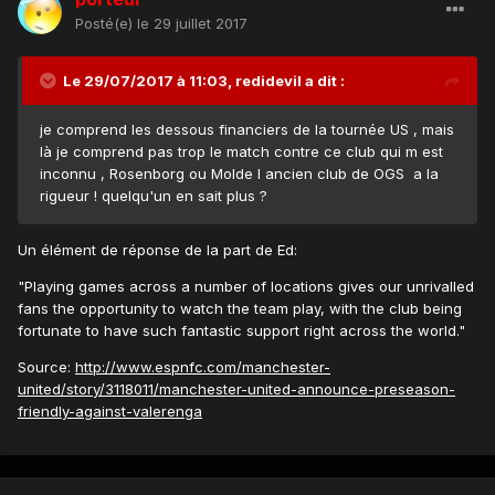
Posté(e)
le 29 juillet 2017
Le 29/07/2017 à 11:03,
redidevil
a dit :
je comprend les dessous financiers de la tournée US , mais
là je comprend pas trop le match contre ce club qui m est
inconnu , Rosenborg ou Molde l ancien club de OGS a la
rigueur ! quelqu'un en sait plus ?
Un élément de réponse de la part de Ed:
"Playing games across a number of locations gives our unrivalled
fans the opportunity to watch the team play, with the club being
fortunate to have such fantastic support right across the world."
Source:
http://www.espnfc.com/manchester-
united/story/3118011/manchester-united-announce-preseason-
friendly-against-valerenga