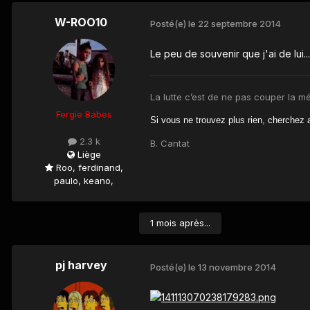
W-ROO10
Posté(e)
le 22 septembre 2014
Le peu de souvenir que j'ai de lui.
La lutte c’est de ne pas couper la m
Fergie Babes
Si vou
s ne trouvez plus rien, cherchez 
2.3 k
B. Cantat
Liège
Roo, ferdinand,
paulo, keano,
1 mois après...
pj harvey
Posté(e)
le 13 novembre 2014