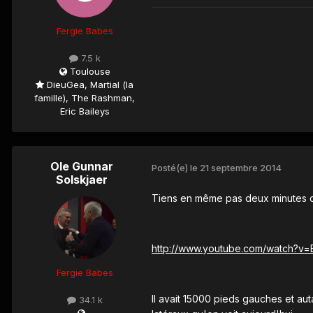
Fergie Babes
7.5 k
Toulouse
DieuGea, Martial (la
famille), The Rashman,
Eric Baileys
Ole Gunnar
Posté(e)
le 21 septembre 2014
Solskjaer
Tiens en même pas deux minutes 
http://www.youtube.com/watch?v=E
Fergie Babes
Il avait 15000 pieds gauches et aut
34.1 k
..