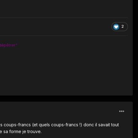
2
dépêtrer"
les coups-francs (et quels coups-francs !) donc il savait tout
e sa forme je trouve.