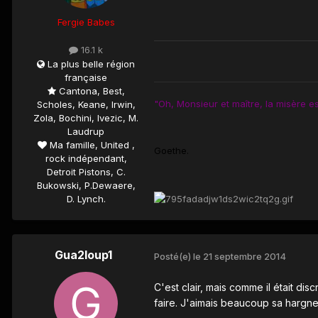
Fergie Babes
16.1 k
La plus belle région
française
Cantona, Best,
"Oh, Monsieur et maître, la misère e
Scholes, Keane, Irwin,
Zola, Bochini, Ivezic, M.
Laudrup
Ma famille, United ,
Goethe.
rock indépendant,
Detroit Pistons, C.
Bukowski, P.Dewaere,
D. Lynch.
Gua2loup1
Posté(e)
le 21 septembre 2014
C'est clair, mais comme il était disc
faire. J'aimais beaucoup sa hargne 