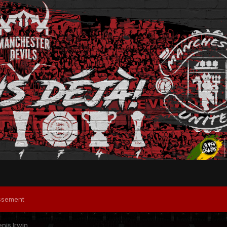
ssement
nis Irwin