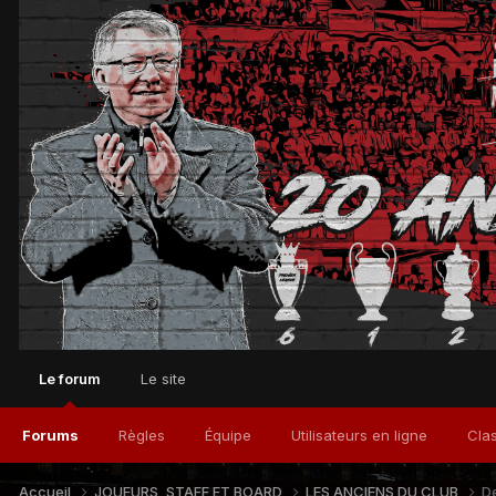
Le forum
Le site
Forums
Règles
Équipe
Utilisateurs en ligne
Cla
Accueil
JOUEURS, STAFF ET BOARD
LES ANCIENS DU CLUB
De