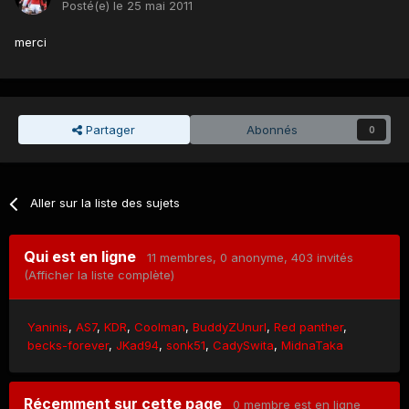
Posté(e)
le 25 mai 2011
merci
Partager
Abonnés
0
Aller sur la liste des sujets
Qui est en ligne
11 membres
, 0 anonyme, 403 invités
(Afficher la liste complète)
Yaninis
AS7
KDR
Coolman
BuddyZUnurl
Red panther
becks-forever
JKad94
sonk51
CadySwita
MidnaTaka
Récemment sur cette page
0 membre est en ligne