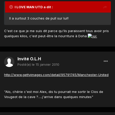
I LOVE MAN UTD a dit :
Il a surtout 3 couches de pull sur lui!!
C'est ce que je me suis dit parce qu'ils paraissent tous avoir pris
quelques kilos, c'est peut-être la nourriture à Doha
Invité O.L.H
Posté(e)
le 15 janvier 2010
http://www.gettyimages.com/detail/95791745/Manchester-United
"Alo, chérie c'est moi Alex, dis tu pourrait me sortir le Clos de
Vougeot de la cave ?.....j'arrive dans quelques minutes"