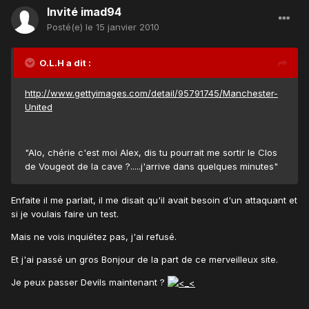
Invité imad94
Posté(e)
le 15 janvier 2010
O.L.H a dit :
http://www.gettyimages.com/detail/95791745/Manchester-
United
"Alo, chérie c'est moi Alex, dis tu pourrait me sortir le Clos
de Vougeot de la cave ?.....j'arrive dans quelques minutes"
Enfaite il me parlait, il me disait qu'il avait besoin d'un attaquant et
si je voulais faire un test.
Mais ne vois inquiétez pas, j'ai refusé.
Et j'ai passé un gros Bonjour de la part de ce merveilleux site.
Je peux passer Devils maintenant ?