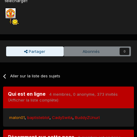
téléchargé!!
Partager
Abonnés
0
Aller sur la liste des sujets
Qui est en ligne
4 membres
, 0 anonyme, 373 invités
(Afficher la liste complète)
malon01
baptisteblot
CadySwita
BuddyZUnurl
Récemment sur cette page