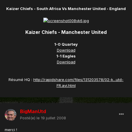
Kaizer Chiefs - South Africa Vs Manchester United - England
Kaizer Chiefs - Manchester United
1-0 Quartey
Download
1-1 Eagles
Download
Résumé HQ :
http://rapidshare.com/files/131203578/02-k...utd-
FR.avi.html
BigManUtd
Posté(e)
le 19 juillet 2008
merci !