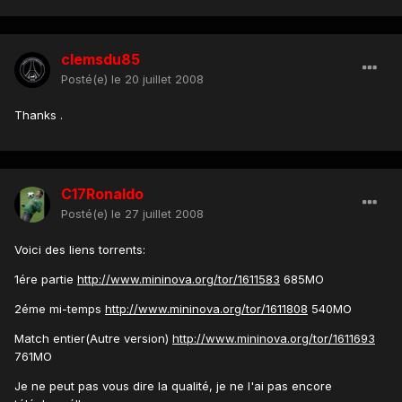
clemsdu85
Posté(e)
le 20 juillet 2008
Thanks .
C17Ronaldo
Posté(e)
le 27 juillet 2008
Voici des liens torrents:
1ére partie
http://www.mininova.org/tor/1611583
685MO
2éme mi-temps
http://www.mininova.org/tor/1611808
540MO
Match entier(Autre version)
http://www.mininova.org/tor/1611693
761MO
Je ne peut pas vous dire la qualité, je ne l'ai pas encore