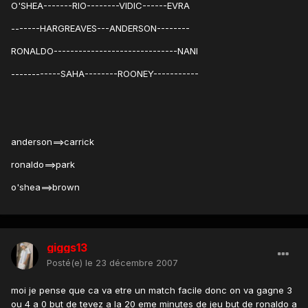
O'SHEA-------RIO--------VIDIC------EVRA
-------HARGREAVES---ANDERSON--------
RONALDO------------------------------NANI
------------SAHA--------ROONEY-----------
anderson==>carrick
ronaldo==>park
o'shea==>brown
giggs13
Posté(e)
le 23 décembre 2007
moi je pense que ca va etre un match facile donc on va gagne 3
ou 4 a 0 but de tevez a la 20 eme minutes de jeu but de ronaldo a