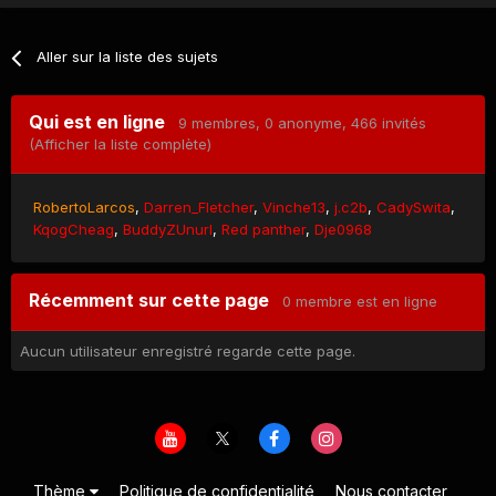
Aller sur la liste des sujets
Qui est en ligne
9 membres
, 0 anonyme, 466 invités
(Afficher la liste complète)
RobertoLarcos
Darren_Fletcher
Vinche13
j.c2b
CadySwita
KqogCheag
BuddyZUnurl
Red panther
Dje0968
Récemment sur cette page
0 membre est en ligne
Aucun utilisateur enregistré regarde cette page.
Thème
Politique de confidentialité
Nous contacter