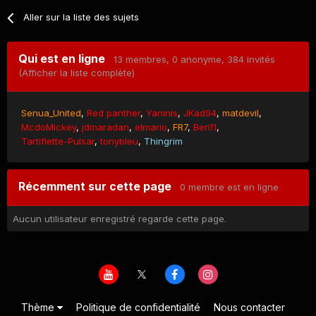
Aller sur la liste des sujets
Qui est en ligne
13 membres
, 0 anonyme, 384 invités
(Afficher la liste complète)
Senua_United
Red panther
Yaninis
JKad94
matdevil
McdoMickey
jdmaradan
elmario
FR7
Ben11
Tartiflette-Pulsar
tonybleu
Thingrim
Récemment sur cette page
0 membre est en ligne
Aucun utilisateur enregistré regarde cette page.
Thème
Politique de confidentialité
Nous contacter