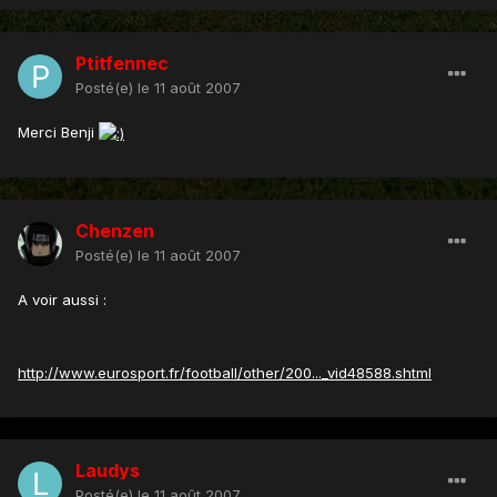
Ptitfennec
Posté(e)
le 11 août 2007
Merci Benji
Chenzen
Posté(e)
le 11 août 2007
A voir aussi :
http://www.eurosport.fr/football/other/200..._vid48588.shtml
Laudys
Posté(e)
le 11 août 2007