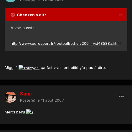
Chenzen a dit :
A voir aussi :
http://www.eurosport.fr/football/other/200..._vid48588.shtml
"Jiggs"
ça fait vraiment pitié y'a pas à dire...
Sanji
Posté(e)
le 11 août 2007
Merci benji