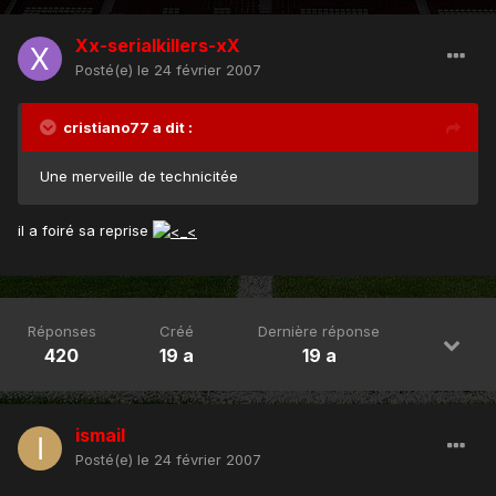
Xx-serialkillers-xX
Posté(e)
le 24 février 2007
cristiano77 a dit :
Une merveille de technicitée
il a foiré sa reprise
Réponses
Créé
Dernière réponse
420
19 a
19 a
ismail
Posté(e)
le 24 février 2007