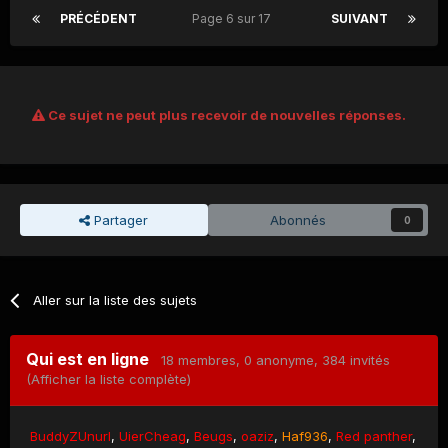
PRÉCÉDENT
Page 6 sur 17
SUIVANT
Ce sujet ne peut plus recevoir de nouvelles réponses.
Partager
Abonnés
0
Aller sur la liste des sujets
Qui est en ligne
18 membres
, 0 anonyme, 384 invités
(Afficher la liste complète)
BuddyZUnurl
UierCheag
Beugs
oaziz
Haf936
Red panther