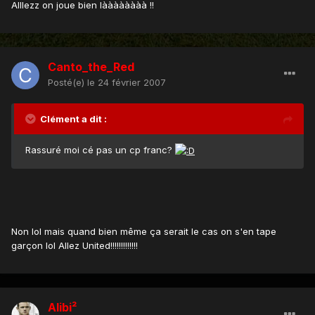
Alllezz on joue bien làààààààà !!
Canto_the_Red
Posté(e)
le 24 février 2007
Clément a dit :
Rassuré moi cé pas un cp franc?
Non lol mais quand bien même ça serait le cas on s'en tape
garçon lol Allez United!!!!!!!!!!!!!
Alibi²