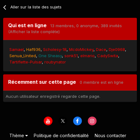
Aller sur la liste des sujets
Qui est en ligne
13 membres
, 0 anonyme, 389 invités
(Afficher la liste complète)
Samael
Haf936
Scholesy-18
McdoMickey
Dace
Dje0968
Senua_United
One Sheasy
sonk51
elmario
CadySwita
Tartiflette-Pulsar
roubynator
Récemment sur cette page
0 membre est en ligne
Aucun utilisateur enregistré regarde cette page.
Thème
Politique de confidentialité
Nous contacter