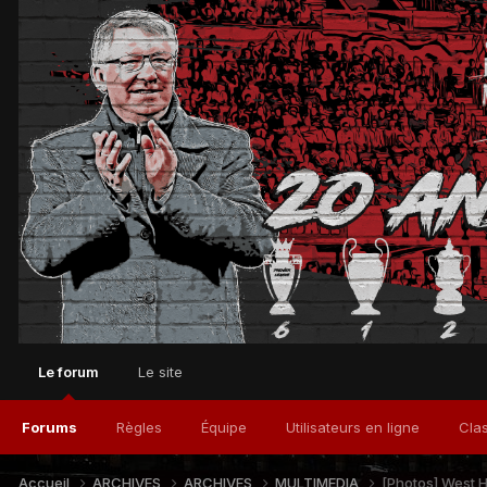
Le forum
Le site
Forums
Règles
Équipe
Utilisateurs en ligne
Cla
Accueil
ARCHIVES
ARCHIVES
MULTIMEDIA
[Photos] West 