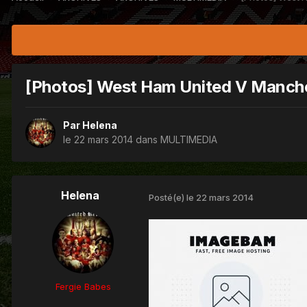
[Photos] West Ham United V Manche
Par
Helena
le 22 mars 2014
dans
MULTIMEDIA
Helena
Posté(e)
le 22 mars 2014
Fergie Babes