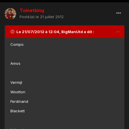
Toinetking
Posté(e)
le 21 juillet 2012
Le 21/07/2012 à 12:04, BigManUtd a dit :
Compo:
Amos
Vermijl
Wootton
Ferdinand
Blackett