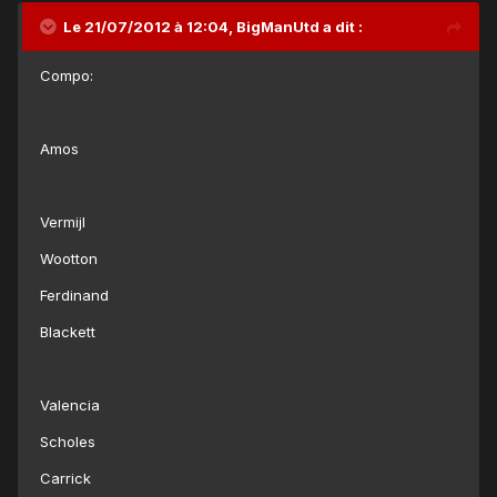
Le 21/07/2012 à 12:04, BigManUtd a dit :
Compo:
Amos
Vermijl
Wootton
Ferdinand
Blackett
Valencia
Scholes
Carrick