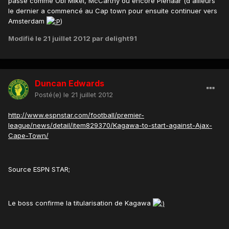
passé comme Obi Mikel, McCarthy ou encore Pienaar (d'ailleurs
le dernier a commencé au Cap town pour ensuite continuer vers
Amsterdam
)
Modifié
le 21 juillet 2012
par delight91
Duncan Edwards
Posté(e)
le 21 juillet 2012
http://www.espnstar.com/football/premier-
league/news/detail/item829370/Kagawa-to-start-against-Ajax-
Cape-Town/
Source ESPN STAR;
Le boss confirme la titularisation de Kagawa