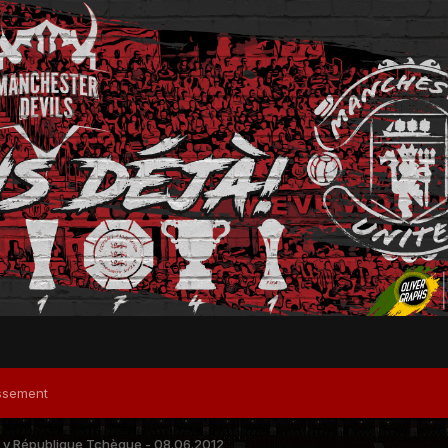
ssement
 v République Tchèque - 08.06.2012