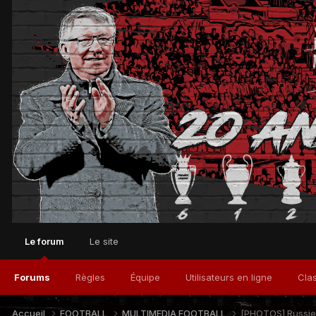
Le forum
Le site
Forums
Règles
Équipe
Utilisateurs en ligne
Cla
Accueil
FOOTBALL
MULTIMEDIA FOOTBALL
[PHOTOS] Russie