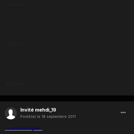
-Carrick 5
-Valencia 7
-Berbatov 6
Invité mehdi_19
Posté(e)
le 18 septembre 2011
Le onze de départ :