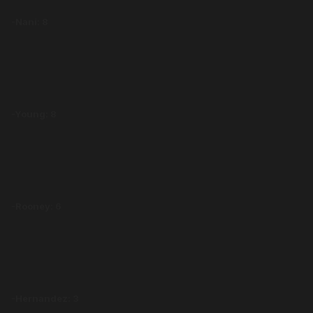
-Nani: 8
-Young: 8
-Rooney: 6
-Hernandez: 3