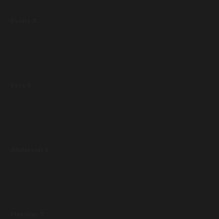
-Evans 8
-Evra 6
-Anderson 6
-Fletcher 7