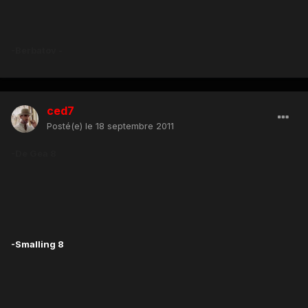
-Berbatov -
ced7
Posté(e)
le 18 septembre 2011
-De Gea 8
-Smalling 8