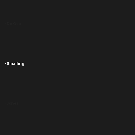
-De Gea
-Smalling
-Jones