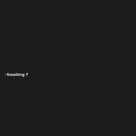
-De Gea 7
-Smalling 7
-Jones 8