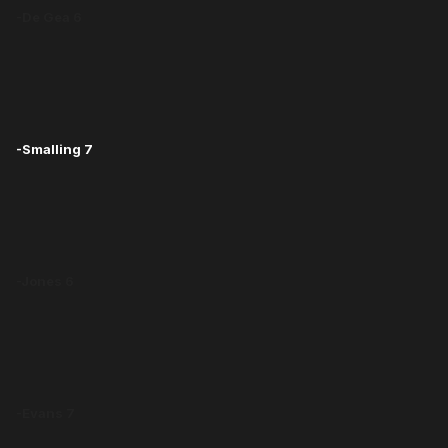
-De Gea 6
-Smalling 7
-Jones 6
-Evans 7