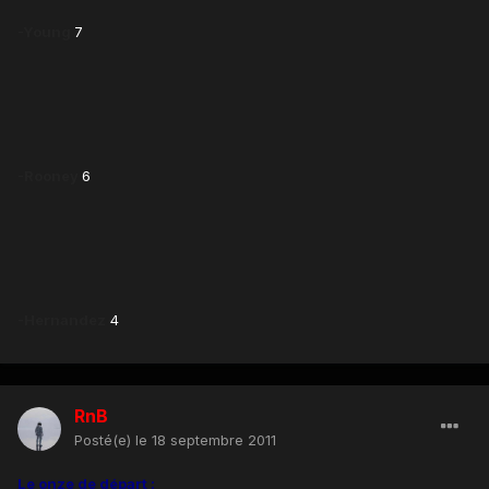
-Young
7
-Rooney
6
-Hernandez
4
RnB
Posté(e)
le 18 septembre 2011
Le onze de départ :