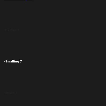
-De Gea 7
-Smalling 7
-Jones 7