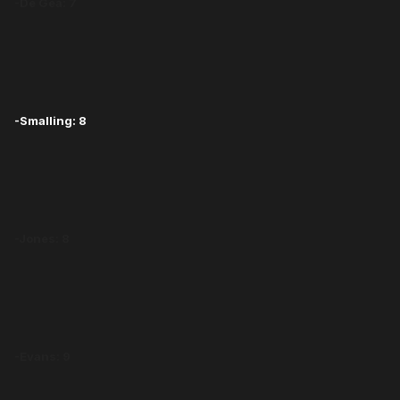
-De Gea: 7
-Smalling: 8
-Jones: 8
-Evans: 9