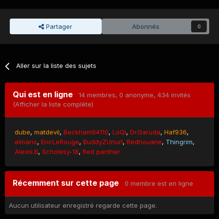
Partager
Abonnés
0
Aller sur la liste des sujets
Qui est en ligne
14 membres
, 0 anonyme, 434 invités
(Afficher la liste complète)
dube
matdevil
Beckham94110
LoQi
Dr.Garuda
Haf936
elmario
EricLeRouge
BuddyZUnurl
Redhouane
Thingrim
Alexis.B
Scholesy-18
Red panther
Récemment sur cette page
0 membre est en ligne
Aucun utilisateur enregistré regarde cette page.