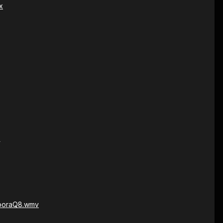
x
z
KoooraQ8.wmv