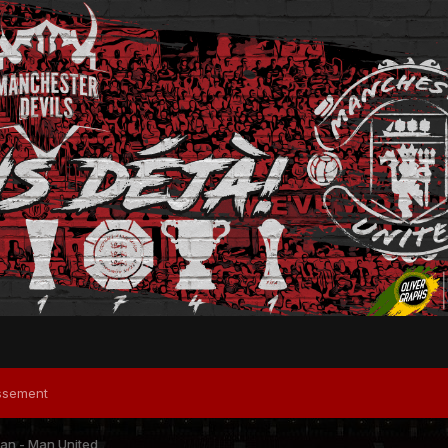
ssement
lan - Man United