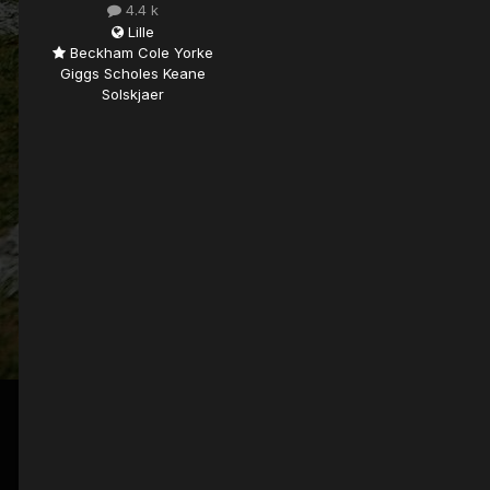
4.4 k
Lille
Beckham Cole Yorke
Giggs Scholes Keane
Solskjaer