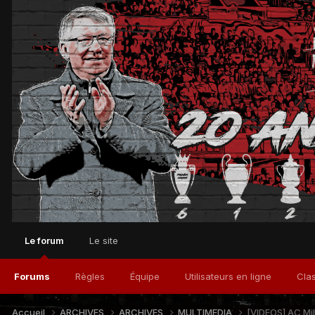
Le forum
Le site
Forums
Règles
Équipe
Utilisateurs en ligne
Cla
Accueil
ARCHIVES
ARCHIVES
MULTIMEDIA
[VIDEOS] AC Mi