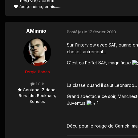
ney,Evra,Gourcuff
foot,cinéma,tennis......
AMinnio
Posté(e)
le 17 février 2010
Sur l'interview avec SAF, quand on 
choses autrement...
C'est ça l'effet SAF, magnifique
Fergie Babes
1.8 k
La classe quand il salut Leonardo...
Cantona, Zidane,
Ronaldo, Beckham,
Grand spectacle ce soir, Manchester 
Scholes
Juventus
?
Déçu pour le rouge de Carrick, mais