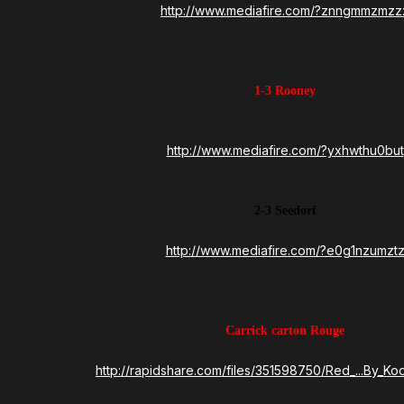
http://www.mediafire.com/?znngmmzmzz
1-3 Rooney
http://www.mediafire.com/?yxhwthu0but
2-3 Seedorf
http://www.mediafire.com/?e0g1nzumzt
Carrick carton Rouge
http://rapidshare.com/files/351598750/Red_...By_