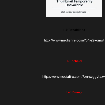
1-0 Ronaldinho
http://www.mediafire.com/?5l1ie2yomwt
1-1 Scholes
http://www.mediafire.com/?znnwggytaz
1-2 Rooney