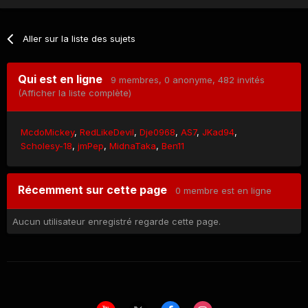
Aller sur la liste des sujets
Qui est en ligne
9 membres
, 0 anonyme, 482 invités
(Afficher la liste complète)
McdoMickey
RedLikeDevil
Dje0968
AS7
JKad94
Scholesy-18
jmPep
MidnaTaka
Ben11
Récemment sur cette page
0 membre est en ligne
Aucun utilisateur enregistré regarde cette page.