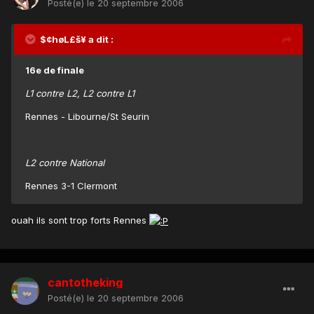
Posté(e)
le 20 septembre 2006
$¢høL£š¥ a dit :
16e de finale
L1 contre L2, L2 contre L1
Rennes - Libourne/St Seurin
L2 contre National
Rennes 3-1 Clermont
ouah ils sont trop forts Rennes
cantotheking
Posté(e)
le 20 septembre 2006