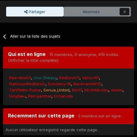
Partager
Abonnés
0
Aller sur la liste des sujets
Qui est en ligne
15 membres
, 0 anonyme, 419 invités
(Afficher la liste complète)
Red-devil13
One Sheasy
RedDevil71
Verisch11
NamssonRedDevils
Scholesy-18
Beckham94110
Tartiflette-Pulsar
Senua_United
Ben11
McdoMickey
Vaster
tonybleu
Red panther
Dr.Garuda
Récemment sur cette page
0 membre est en ligne
Aucun utilisateur enregistré regarde cette page.