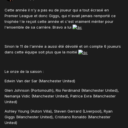
Cette année il n'y a pas eu de joueur qui a tout écrasé en
Premier League et donc Giggs, qui n'avait jamais remporté ce
trophée ! le reçoit cette année et c'est vraiment mériter pour
l'ensemble de sa carrière. Bravo a lui
Sinon le 11 de l'année a aussi été dévoilé et on compte 6 joueurs
dans cette équipe soit plus que la moitié
Le onze de la saison :
Edwin Van der Sar (Manchester United)
Glen Johnson (Portsmouth), Rio Ferdinand (Manchester United),
Nemanja Vidic (Manchester United), Patrice Evra (Manchester
United)
Ashley Young (Aston Villa), Steven Gerrard (Liverpool), Ryan
Giggs (Manchester United), Cristiano Ronaldo (Manchester
United)