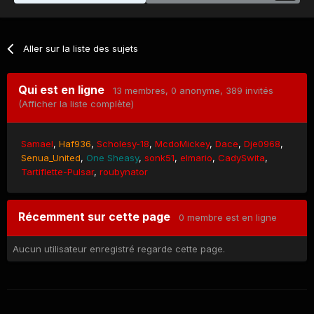
Aller sur la liste des sujets
Qui est en ligne
13 membres
, 0 anonyme, 389 invités
(Afficher la liste complète)
Samael
Haf936
Scholesy-18
McdoMickey
Dace
Dje0968
Senua_United
One Sheasy
sonk51
elmario
CadySwita
Tartiflette-Pulsar
roubynator
Récemment sur cette page
0 membre est en ligne
Aucun utilisateur enregistré regarde cette page.