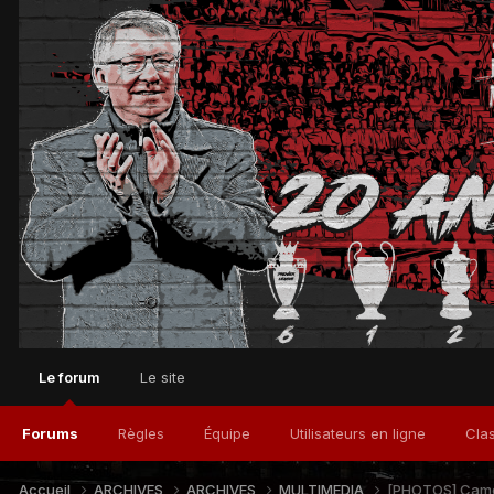
Le forum
Le site
Forums
Règles
Équipe
Utilisateurs en ligne
Cla
Accueil
ARCHIVES
ARCHIVES
MULTIMEDIA
[PHOTOS] Came