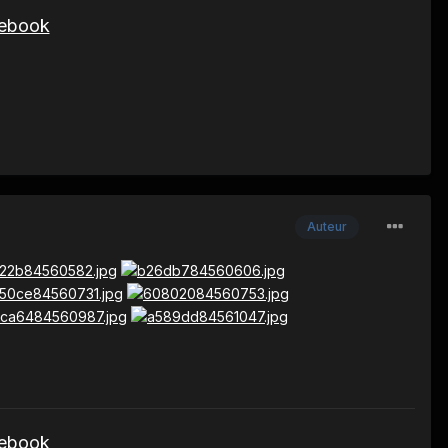
cebook
Auteur
cebook