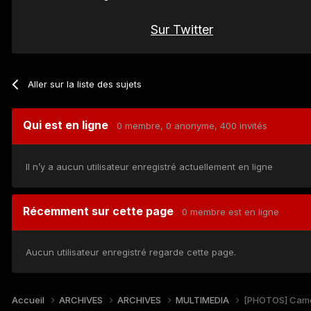
Sur Twitter
Aller sur la liste des sujets
Qui est en ligne
0 membre
, 0 anonyme, 400 invités
Il n’y a aucun utilisateur enregistré actuellement en ligne
Récemment sur cette page
0 membre est en ligne
Aucun utilisateur enregistré regarde cette page.
Accueil
ARCHIVES
ARCHIVES
MULTIMEDIA
[PHOTOS] Came