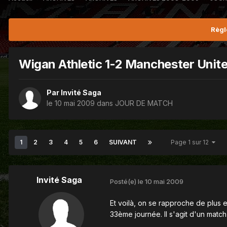
Règl
Wigan Athletic 1-2 Manchester Unit
Par Invité Saga
le 10 mai 2009
dans
JOUR DE MATCH
1
2
3
4
5
6
SUIVANT
Page 1 sur 12
Invité Saga
Posté(e)
le 10 mai 2009
Et voilà, on se rapproche de plus e
33ème journée. Il s'agit d'un match 