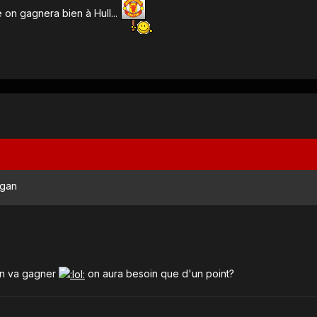
e on gagnera bien à Hull...
igan
on va gagner
on aura besoin que d'un point?