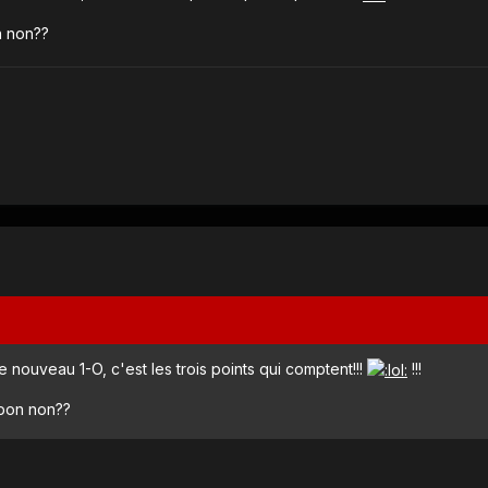
n non??
 nouveau 1-O, c'est les trois points qui comptent!!!
!!!
 bon non??