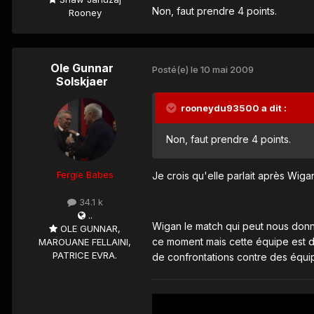
Non, faut prendre 4 points.
Rooney
Ole Gunnar
Posté(e)
le 10 mai 2009
Solskjaer
rooneydu93500 a dit :
Non, faut prendre 4 points.
Fergie Babes
Je crois qu'elle parlait après Wiga
34.1 k
..
Wigan le match qui peut nous donne
OLE GUNNAR,
ce moment mais cette équipe est da
MAROUANE FELLAINI,
PATRICE EVRA.
de confrontations contre des équi