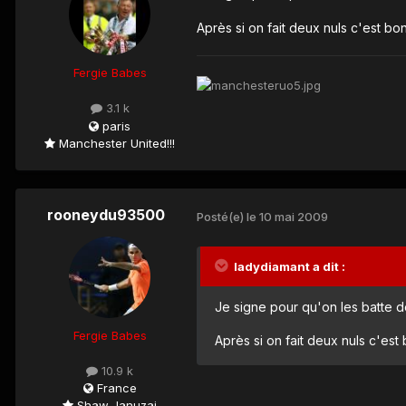
Après si on fait deux nuls c'est bo
Fergie Babes
3.1 k
paris
Manchester United!!!
rooneydu93500
Posté(e)
le 10 mai 2009
ladydiamant a dit :
Je signe pour qu'on les batte de
Fergie Babes
Après si on fait deux nuls c'est
10.9 k
France
Shaw Januzaj