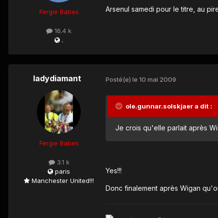
Arsenul samedi pour le titre, au pir
Fergie Babes
16.4 k
.
ladydiamant
Posté(e)
le 10 mai 2009
ole.gunnar.solskjaer a dit :
Je crois qu'elle parlait après W
Fergie Babes
3.1 k
Yes!!!
paris
Manchester United!!!
Donc finalement après Wigan qu'