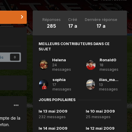
Réponses
Créé
Dernière réponse
285
17 a
17 a
MEILLEURS CONTRIBUTEURS DANS CE
SUJET
és
0
Helena
Ronald0
24
18
messages
messages
sophia
ilias_manutd
17
13
messages
messages
JOURS POPULAIRES
le 13 mai 2009
le 10 mai 2009
232 messages
25 messages
ompte de la
erton.
le 14 mai 2009
le 12 mai 2009