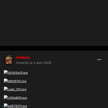
Helena
Posté(e)
le 2 avril 2008