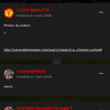
I LOVE MAN UTD
Posté(e)
le 1 avril 2008
Photos du match:
*
http://www.gettyimages.com/search/search.a...chester+united#
cristiano91420
Posté(e)
le 1 avril 2008
merci
Cristiano Ronaldo Portugal 7