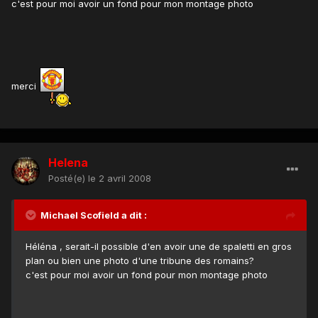
c'est pour moi avoir un fond pour mon montage photo
merci
Helena
Posté(e)
le 2 avril 2008
Michael Scofield a dit :
Héléna , serait-il possible d'en avoir une de spaletti en gros
plan ou bien une photo d'une tribune des romains?
c'est pour moi avoir un fond pour mon montage photo