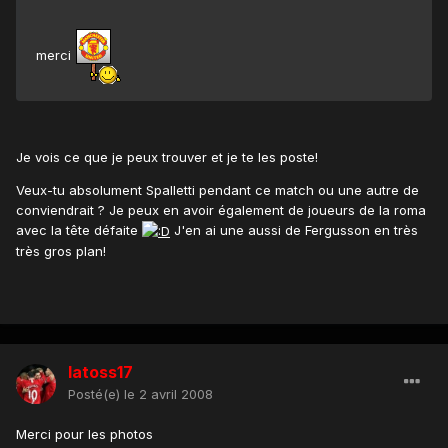
merci
Je vois ce que je peux trouver et je te les poste!
Veux-tu absolument Spalletti pendant ce match ou une autre de
conviendrait ? Je peux en avoir également de joueurs de la roma
avec la tête défaite
J'en ai une aussi de Fergusson en très
très gros plan!
latoss17
Posté(e)
le 2 avril 2008
Merci pour les photos